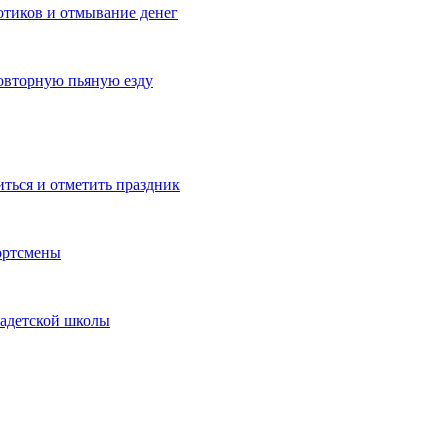
котиков и отмывание денег
овторную пьяную езду
иться и отметить праздник
ортсмены
кадетской школы