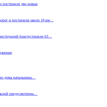
и построили две новые
дорог и построили около 10 км…
конструкций благоустроили 63…
лужения
о из дома начальника…
 акций предусмотрена…