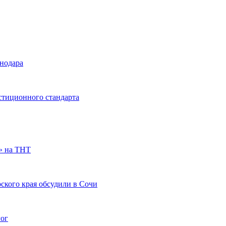
снодара
стиционного стандарта
» на ТНТ
ского края обсудили в Сочи
гог