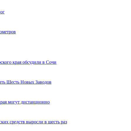
гог
лометров
ского края обсудили в Сочи
рыть Шесть Новых Заводов
рая могут дистанционно
ких средств выросли в шесть раз