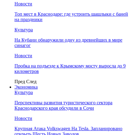
Новости
Топ мест в Краснодаре: где устроить шашлыки с баней
на праздники
Культура
На Кубани обнаружили одну из древнейших в мире
синагог
Новости
Пробка на подъезде к Крымскому мосту выросла до 9
километров
Пред
След
Экономика
Культура
Перспективы развития туристического сектора
Краснодарского края обсудили в Сочи
Новости
Крупная Атака Volkswagen На Tesla. Запланировано
открыть Шесть Новых Заводов