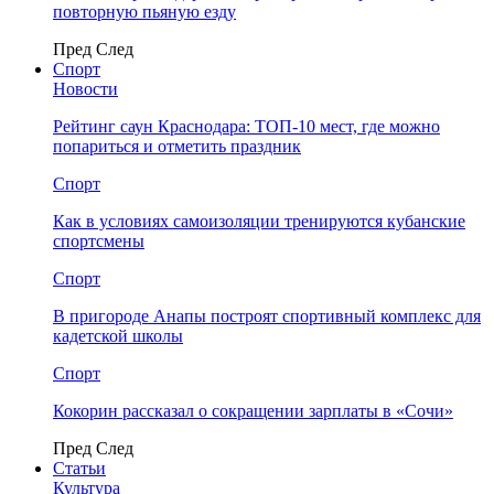
повторную пьяную езду
Пред
След
Спорт
Новости
Рейтинг саун Краснодара: ТОП-10 мест, где можно
попариться и отметить праздник
Спорт
Как в условиях самоизоляции тренируются кубанские
спортсмены
Спорт
В пригороде Анапы построят спортивный комплекс для
кадетской школы
Спорт
Кокорин рассказал о сокращении зарплаты в «Сочи»
Пред
След
Статьи
Культура