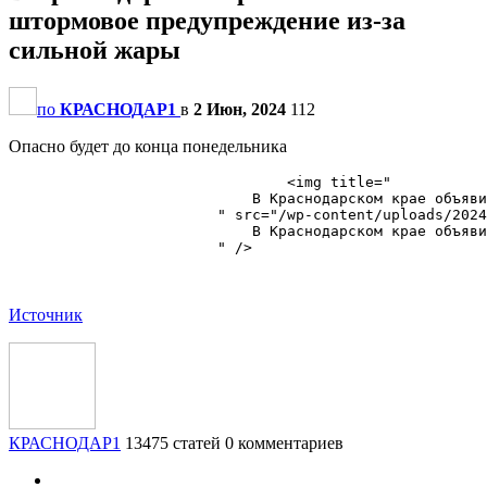
штормовое предупреждение из-за
сильной жары
по
КРАСНОДАР1
в
2 Июн, 2024
112
Опасно будет до конца понедельника
                                <img title="

                            ​В Краснодарском крае объяви
                        " src="/wp-content/uploads/2024
                            ​В Краснодарском крае объяви
                        " />

Источник
КРАСНОДАР1
13475 статей
0 комментариев