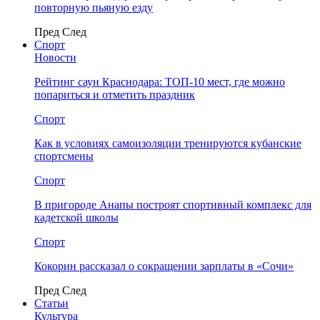
повторную пьяную езду
Пред
След
Спорт
Новости
Рейтинг саун Краснодара: ТОП-10 мест, где можно
попариться и отметить праздник
Спорт
Как в условиях самоизоляции тренируются кубанские
спортсмены
Спорт
В пригороде Анапы построят спортивный комплекс для
кадетской школы
Спорт
Кокорин рассказал о сокращении зарплаты в «Сочи»
Пред
След
Статьи
Культура