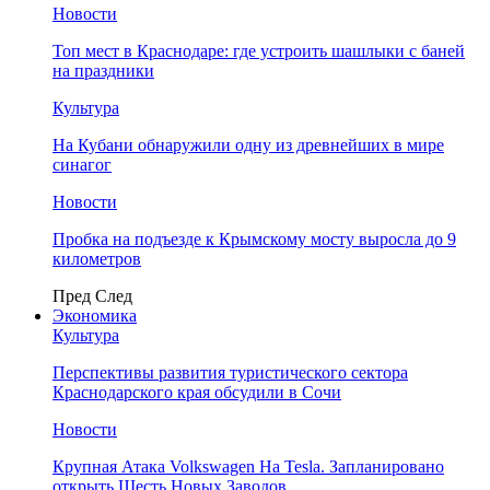
Новости
Топ мест в Краснодаре: где устроить шашлыки с баней
на праздники
Культура
На Кубани обнаружили одну из древнейших в мире
синагог
Новости
Пробка на подъезде к Крымскому мосту выросла до 9
километров
Пред
След
Экономика
Культура
Перспективы развития туристического сектора
Краснодарского края обсудили в Сочи
Новости
Крупная Атака Volkswagen На Tesla. Запланировано
открыть Шесть Новых Заводов