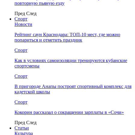
повторную пьяную езду
Пред
След
Спорт
Новости
Рейтинг саун Краснодара: ТОП-10 мест, где можно
попариться и отметить праздник
Спорт
Как в условиях самоизоляции тренируются кубанские
спортсмены
Спорт
В пригороде Анапы построят спортивный комплекс для
кадетской школы
Спорт
Кокорин рассказал о сокращении зарплаты в «Сочи»
Пред
След
Статьи
Культура