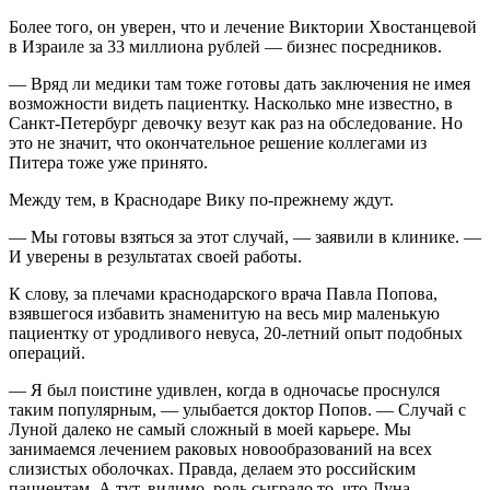
Более того, он уверен, что и лечение Виктории Хвостанцевой
в Израиле за 33 миллиона рублей — бизнес посредников.
— Вряд ли медики там тоже готовы дать заключения не имея
возможности видеть пациентку. Насколько мне известно, в
Санкт-Петербург девочку везут как раз на обследование. Но
это не значит, что окончательное решение коллегами из
Питера тоже уже принято.
Между тем, в Краснодаре Вику по-прежнему ждут.
— Мы готовы взяться за этот случай, — заявили в клинике. —
И уверены в результатах своей работы.
К слову, за плечами краснодарского врача Павла Попова,
взявшегося избавить знаменитую на весь мир маленькую
пациентку от уродливого невуса, 20-летний опыт подобных
операций.
— Я был поистине удивлен, когда в одночасье проснулся
таким популярным, — улыбается доктор Попов. — Случай с
Луной далеко не самый сложный в моей карьере. Мы
занимаемся лечением раковых новообразований на всех
слизистых оболочках. Правда, делаем это российским
пациентам. А тут, видимо, роль сыграло то, что Луна —