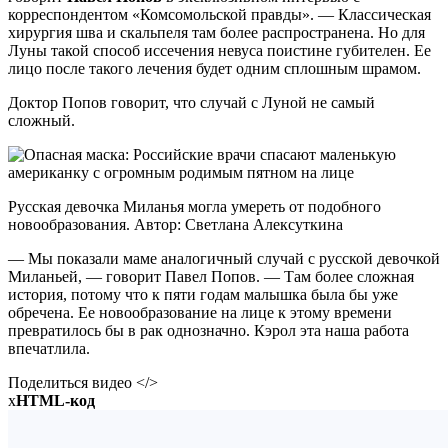
корреспондентом «Комсомольской правды». — Классическая
хирургия шва и скальпеля там более распространена. Но для
Луны такой способ иссечения невуса поистине губителен. Ее
лицо после такого лечения будет одним сплошным шрамом.
Доктор Попов говорит, что случай с Луной не самый
сложный.
Русская девочка Миланья могла умереть от подобного
новообразования. Автор: Светлана Алексуткина
— Мы показали маме аналогичный случай с русской девочкой
Миланьей, — говорит Павел Попов. — Там более сложная
история, потому что к пяти годам малышка была бы уже
обречена. Ее новообразование на лице к этому времени
превратилось бы в рак однозначно. Кэрол эта наша работа
впечатлила.
Поделиться видео </>
x
HTML-код