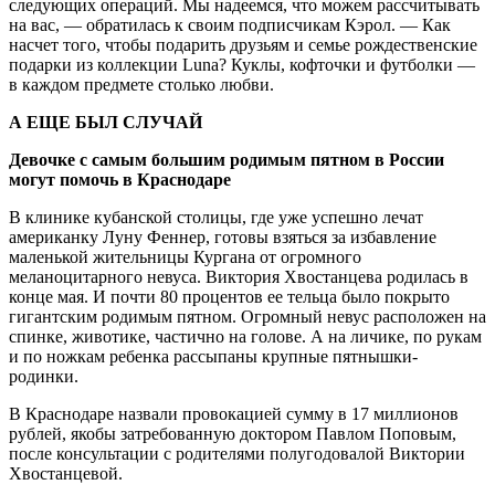
следующих операций. Мы надеемся, что можем рассчитывать
на вас, — обратилась к своим подписчикам Кэрол. — Как
насчет того, чтобы подарить друзьям и семье рождественские
подарки из коллекции Luna? Куклы, кофточки и футболки —
в каждом предмете столько любви.
А ЕЩЕ БЫЛ СЛУЧАЙ
Девочке с самым большим родимым пятном в России
могут помочь в Краснодаре
В клинике кубанской столицы, где уже успешно лечат
американку Луну Феннер, готовы взяться за избавление
маленькой жительницы Кургана от огромного
меланоцитарного невуса. Виктория Хвостанцева родилась в
конце мая. И почти 80 процентов ее тельца было покрыто
гигантским родимым пятном. Огромный невус расположен на
спинке, животике, частично на голове. А на личике, по рукам
и по ножкам ребенка рассыпаны крупные пятнышки-
родинки.
В Краснодаре назвали провокацией сумму в 17 миллионов
рублей, якобы затребованную доктором Павлом Поповым,
после консультации с родителями полугодовалой Виктории
Хвостанцевой.