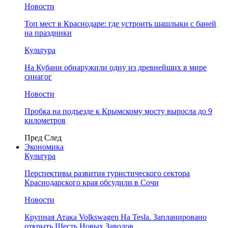
Новости
Топ мест в Краснодаре: где устроить шашлыки с баней
на праздники
Культура
На Кубани обнаружили одну из древнейших в мире
синагог
Новости
Пробка на подъезде к Крымскому мосту выросла до 9
километров
Пред
След
Экономика
Культура
Перспективы развития туристического сектора
Краснодарского края обсудили в Сочи
Новости
Крупная Атака Volkswagen На Tesla. Запланировано
открыть Шесть Новых Заводов