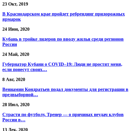
23 Окт, 2019
В Краснодарском крае пройдет ребрендинг придорожных
ярмарок
24 Июн, 2020
Кубань в тройке лидеров по вводу жилья среди регионов
России
24 Май, 2020
Губернатор Кубани о COVID–19: Люди не простят меня,
если понесут своих…
8 Авг, 2020
Вениамин Кондратьев подал документы для регистрации в
предвыборной…
28 Июл, 2020
Страсти по футболу. Тренер — о причинах неудач клубов
России в…
13 Дек, 2020