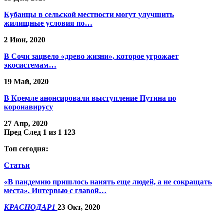
Кубанцы в сельской местности могут улучшить
жилищные условия по…
2 Июн, 2020
В Сочи зацвело «древо жизни», которое угрожает
экосистемам…
19 Май, 2020
В Кремле анонсировали выступление Путина по
коронавирусу
27 Апр, 2020
Пред
След
1 из 1 123
Топ сегодня:
Статьи
«В пандемию пришлось нанять еще людей, а не сокращать
места». Интервью с главой…
КРАСНОДАР1
23 Окт, 2020