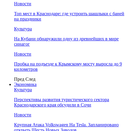
Новости
Топ мест в Краснодаре: где устроить шашлыки с баней
на праздники
Культура
На Кубани обнаружили одну из древнейших в мире
синагог
Новости
Пробка на подъезде к Крымскому мосту выросла до 9
километров
Пред
След
Экономика
Культура
Перспективы развития туристического сектора
Краснодарского края обсудили в Сочи
Новости
Крупная Атака Volkswagen На Tesla. Запланировано
открыть Шесть Новых Заводов