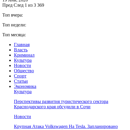
Пред
След
1 из 3 369
Топ вчера:
Топ недели:
Топ месяца:
Главная
Власть
Криминал
Культура
Новости
Общество
Спорт
Статьи
Экономика
Культура
Перспективы развития туристического сектора
Краснодарского края обсудили в Сочи
Новости
Крупная Атака Volkswagen На Tesla. Запланировано