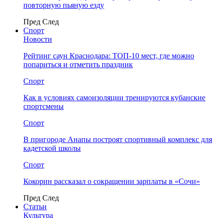
повторную пьяную езду
Пред
След
Спорт
Новости
Рейтинг саун Краснодара: ТОП-10 мест, где можно
попариться и отметить праздник
Спорт
Как в условиях самоизоляции тренируются кубанские
спортсмены
Спорт
В пригороде Анапы построят спортивный комплекс для
кадетской школы
Спорт
Кокорин рассказал о сокращении зарплаты в «Сочи»
Пред
След
Статьи
Культура