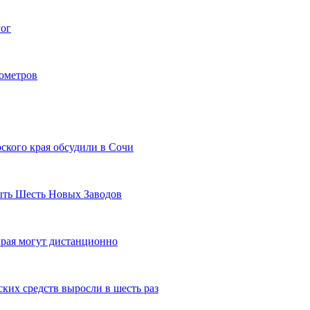
гог
лометров
ского края обсудили в Сочи
рыть Шесть Новых Заводов
рая могут дистанционно
ких средств выросли в шесть раз