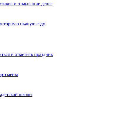
котиков и отмывание денег
овторную пьяную езду
иться и отметить праздник
ортсмены
кадетской школы