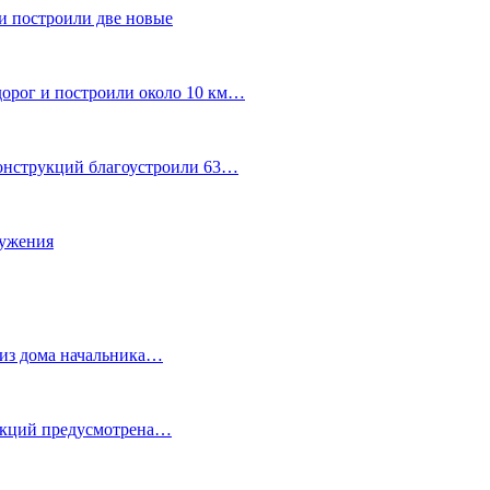
и построили две новые
дорог и построили около 10 км…
конструкций благоустроили 63…
лужения
о из дома начальника…
 акций предусмотрена…