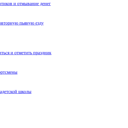
котиков и отмывание денег
овторную пьяную езду
иться и отметить праздник
ортсмены
кадетской школы