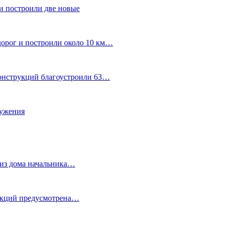
и построили две новые
дорог и построили около 10 км…
конструкций благоустроили 63…
лужения
о из дома начальника…
 акций предусмотрена…