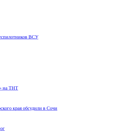
 беспилотников ВСУ
» на ТНТ
ского края обсудили в Сочи
гог