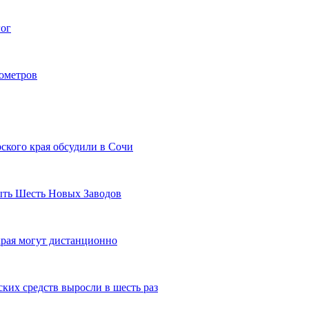
гог
лометров
ского края обсудили в Сочи
рыть Шесть Новых Заводов
рая могут дистанционно
ких средств выросли в шесть раз