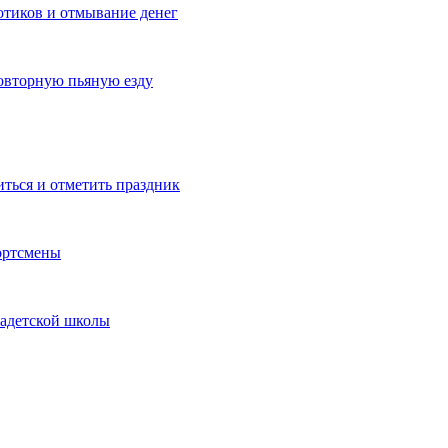
котиков и отмывание денег
овторную пьяную езду
иться и отметить праздник
ортсмены
кадетской школы