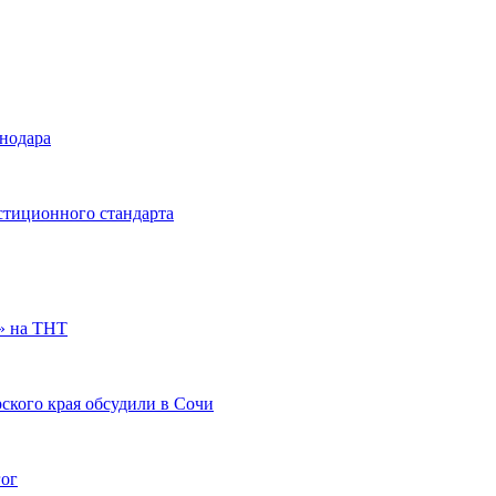
снодара
стиционного стандарта
» на ТНТ
ского края обсудили в Сочи
гог