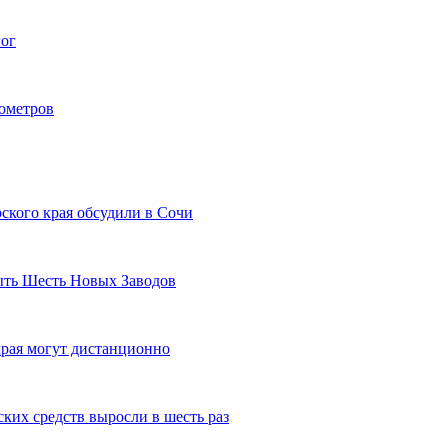
гог
лометров
ского края обсудили в Сочи
рыть Шесть Новых Заводов
рая могут дистанционно
ких средств выросли в шесть раз