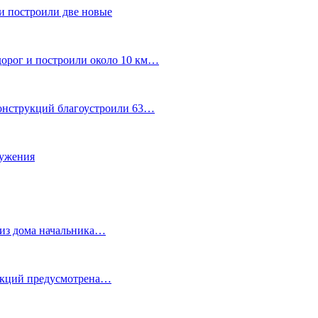
и построили две новые
дорог и построили около 10 км…
конструкций благоустроили 63…
лужения
о из дома начальника…
 акций предусмотрена…