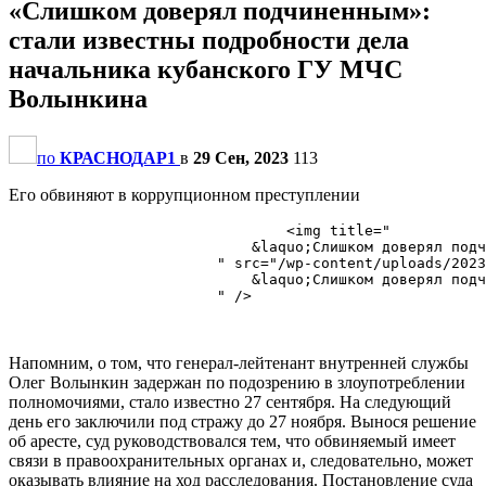
«Слишком доверял подчиненным»:
стали известны подробности дела
начальника кубанского ГУ МЧС
Волынкина
по
КРАСНОДАР1
в
29 Сен, 2023
113
Его обвиняют в коррупционном преступлении
                                <img title="

                            &laquo;Слишком доверял подч
                        " src="/wp-content/uploads/2023
                            &laquo;Слишком доверял подч
                        " />

Напомним, о том, что генерал-лейтенант внутренней службы
Олег Волынкин задержан по подозрению в злоупотреблении
полномочиями, стало известно 27 сентября. На следующий
день его заключили под стражу до 27 ноября. Вынося решение
об аресте, суд руководствовался тем, что обвиняемый имеет
связи в правоохранительных органах и, следовательно, может
оказывать влияние на ход расследования. Постановление суда