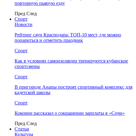
повторную пьяную езду
Пред
След
Спорт
Новости
Рейтинг саун Краснодара: ТОП-10 мест, где можно
попариться и отметить праздник
Спорт
Как в условиях самоизоляции тренируются кубанские
спортсмены
Спорт
В пригороде Анапы построят спортивный комплекс для
кадетской школы
Спорт
Кокорин рассказал о сокращении зарплаты в «Сочи»
Пред
След
Статьи
Культура