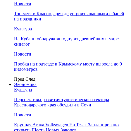
Новости
Топ мест в Краснодаре: где устроить шашлыки с баней
на праздники
Культура
На Кубани обнаружили одну из древнейших в мире
синагог
Новости
Пробка на подъезде к Крымскому мосту выросла до 9
километров
Пред
След
Экономика
Культура
Перспективы развития туристического сектора
Краснодарского края обсудили в Сочи
Новости
Крупная Атака Volkswagen На Tesla. Запланировано
открыть Шесть Новых Заводов