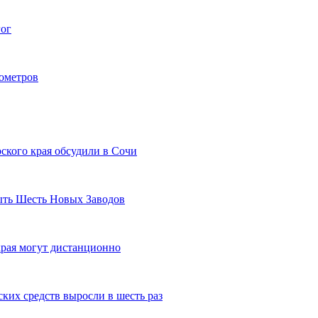
гог
лометров
ского края обсудили в Сочи
рыть Шесть Новых Заводов
рая могут дистанционно
ких средств выросли в шесть раз