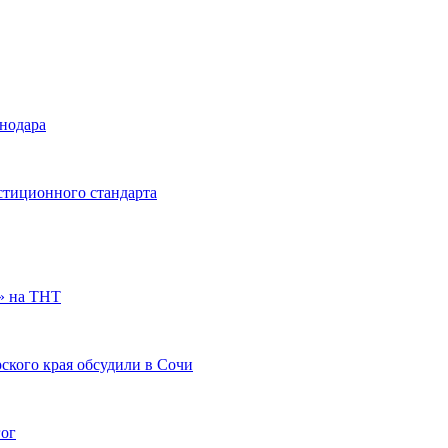
снодара
стиционного стандарта
» на ТНТ
ского края обсудили в Сочи
гог