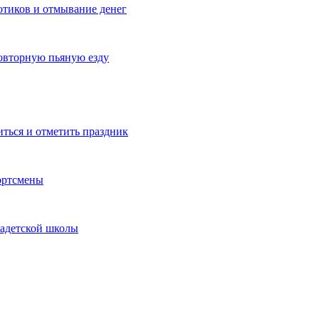
котиков и отмывание денег
овторную пьяную езду
иться и отметить праздник
ортсмены
кадетской школы