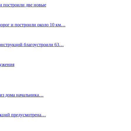
и построили две новые
дорог и построили около 10 км…
конструкций благоустроили 63…
лужения
о из дома начальника…
 акций предусмотрена…