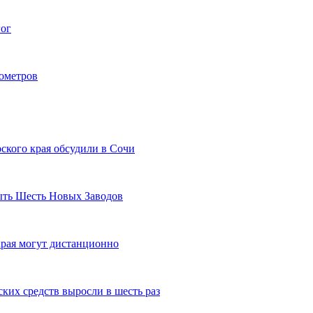
гог
лометров
ского края обсудили в Сочи
рыть Шесть Новых Заводов
рая могут дистанционно
ких средств выросли в шесть раз