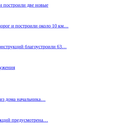
и построили две новые
дорог и построили около 10 км…
конструкций благоустроили 63…
лужения
о из дома начальника…
 акций предусмотрена…