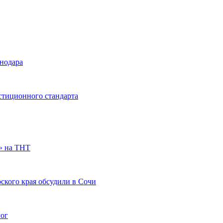
снодара
стиционного стандарта
» на ТНТ
ского края обсудили в Сочи
гог