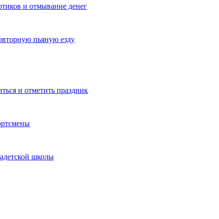
котиков и отмывание денег
овторную пьяную езду
иться и отметить праздник
ортсмены
кадетской школы