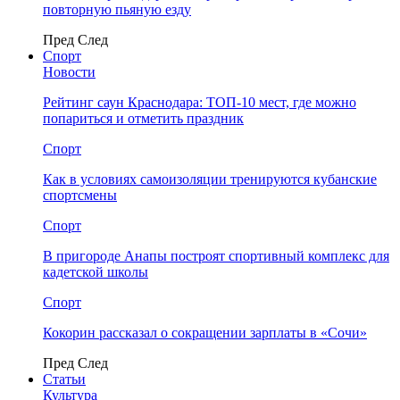
повторную пьяную езду
Пред
След
Спорт
Новости
Рейтинг саун Краснодара: ТОП-10 мест, где можно
попариться и отметить праздник
Спорт
Как в условиях самоизоляции тренируются кубанские
спортсмены
Спорт
В пригороде Анапы построят спортивный комплекс для
кадетской школы
Спорт
Кокорин рассказал о сокращении зарплаты в «Сочи»
Пред
След
Статьи
Культура