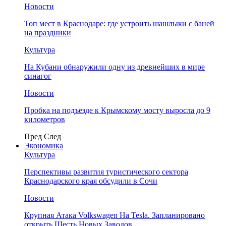
Новости
Топ мест в Краснодаре: где устроить шашлыки с баней
на праздники
Культура
На Кубани обнаружили одну из древнейших в мире
синагог
Новости
Пробка на подъезде к Крымскому мосту выросла до 9
километров
Пред
След
Экономика
Культура
Перспективы развития туристического сектора
Краснодарского края обсудили в Сочи
Новости
Крупная Атака Volkswagen На Tesla. Запланировано
открыть Шесть Новых Заводов