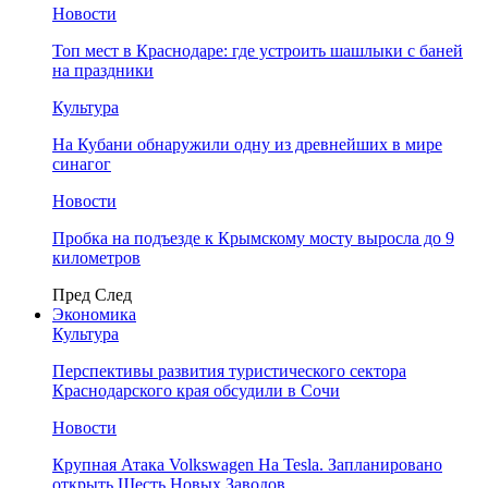
Новости
Топ мест в Краснодаре: где устроить шашлыки с баней
на праздники
Культура
На Кубани обнаружили одну из древнейших в мире
синагог
Новости
Пробка на подъезде к Крымскому мосту выросла до 9
километров
Пред
След
Экономика
Культура
Перспективы развития туристического сектора
Краснодарского края обсудили в Сочи
Новости
Крупная Атака Volkswagen На Tesla. Запланировано
открыть Шесть Новых Заводов