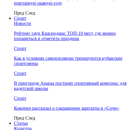
повторную пьяную езду
Пред
След
Спорт
Новости
Рейтинг саун Краснодара: ТОП-10 мест, где можно
попариться и отметить праздник
Спорт
Как в условиях самоизоляции тренируются кубанские
спортсмены
Спорт
В пригороде Анапы построят спортивный комплекс для
кадетской школы
Спорт
Кокорин рассказал о сокращении зарплаты в «Сочи»
Пред
След
Статьи
Культура