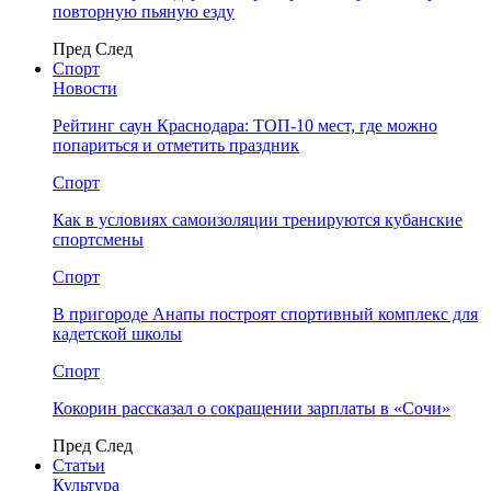
повторную пьяную езду
Пред
След
Спорт
Новости
Рейтинг саун Краснодара: ТОП-10 мест, где можно
попариться и отметить праздник
Спорт
Как в условиях самоизоляции тренируются кубанские
спортсмены
Спорт
В пригороде Анапы построят спортивный комплекс для
кадетской школы
Спорт
Кокорин рассказал о сокращении зарплаты в «Сочи»
Пред
След
Статьи
Культура