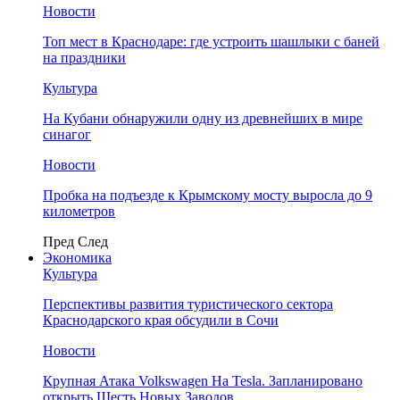
Новости
Топ мест в Краснодаре: где устроить шашлыки с баней
на праздники
Культура
На Кубани обнаружили одну из древнейших в мире
синагог
Новости
Пробка на подъезде к Крымскому мосту выросла до 9
километров
Пред
След
Экономика
Культура
Перспективы развития туристического сектора
Краснодарского края обсудили в Сочи
Новости
Крупная Атака Volkswagen На Tesla. Запланировано
открыть Шесть Новых Заводов