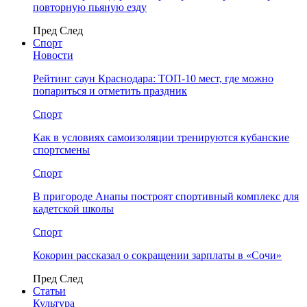
повторную пьяную езду
Пред
След
Спорт
Новости
Рейтинг саун Краснодара: ТОП-10 мест, где можно
попариться и отметить праздник
Спорт
Как в условиях самоизоляции тренируются кубанские
спортсмены
Спорт
В пригороде Анапы построят спортивный комплекс для
кадетской школы
Спорт
Кокорин рассказал о сокращении зарплаты в «Сочи»
Пред
След
Статьи
Культура