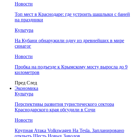
Новости
Топ мест в Краснодаре: где устроить шашлыки с баней
на праздники
Культура
На Кубани обнаружили одну из древнейших в мире
синагог
Новости
Пробка на подъезде к Крымскому мосту выросла до 9
километров
Пред
След
Экономика
Культура
Перспективы развития туристического сектора
Краснодарского края обсудили в Сочи
Новости
Крупная Атака Volkswagen На Tesla. Запланировано
открыть Шесть Новых Заводов