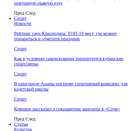
повторную пьяную езду
Пред
След
Спорт
Новости
Рейтинг саун Краснодара: ТОП-10 мест, где можно
попариться и отметить праздник
Спорт
Как в условиях самоизоляции тренируются кубанские
спортсмены
Спорт
В пригороде Анапы построят спортивный комплекс для
кадетской школы
Спорт
Кокорин рассказал о сокращении зарплаты в «Сочи»
Пред
След
Статьи
Культура