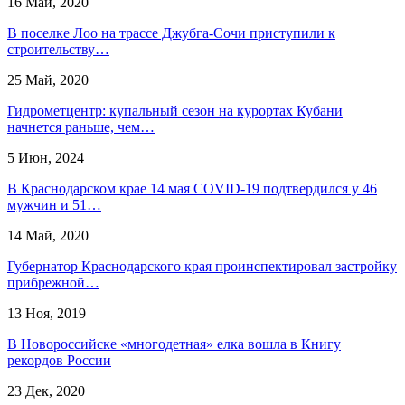
16 Май, 2020
В поселке Лоо на трассе Джубга-Сочи приступили к
строительству…
25 Май, 2020
Гидрометцентр: купальный сезон на курортах Кубани
начнется раньше, чем…
5 Июн, 2024
В Краснодарском крае 14 мая COVID-19 подтвердился у 46
мужчин и 51…
14 Май, 2020
Губернатор Краснодарского края проинспектировал застройку
прибрежной…
13 Ноя, 2019
В Новороссийске «многодетная» елка вошла в Книгу
рекордов России
23 Дек, 2020