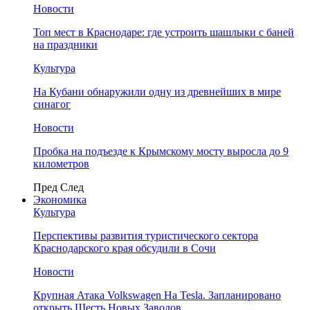
Новости
Топ мест в Краснодаре: где устроить шашлыки с баней
на праздники
Культура
На Кубани обнаружили одну из древнейших в мире
синагог
Новости
Пробка на подъезде к Крымскому мосту выросла до 9
километров
Пред
След
Экономика
Культура
Перспективы развития туристического сектора
Краснодарского края обсудили в Сочи
Новости
Крупная Атака Volkswagen На Tesla. Запланировано
открыть Шесть Новых Заводов