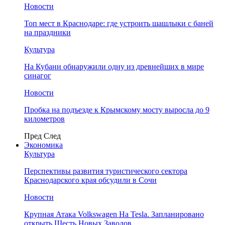
Новости
Топ мест в Краснодаре: где устроить шашлыки с баней
на праздники
Культура
На Кубани обнаружили одну из древнейших в мире
синагог
Новости
Пробка на подъезде к Крымскому мосту выросла до 9
километров
Пред
След
Экономика
Культура
Перспективы развития туристического сектора
Краснодарского края обсудили в Сочи
Новости
Крупная Атака Volkswagen На Tesla. Запланировано
открыть Шесть Новых Заводов