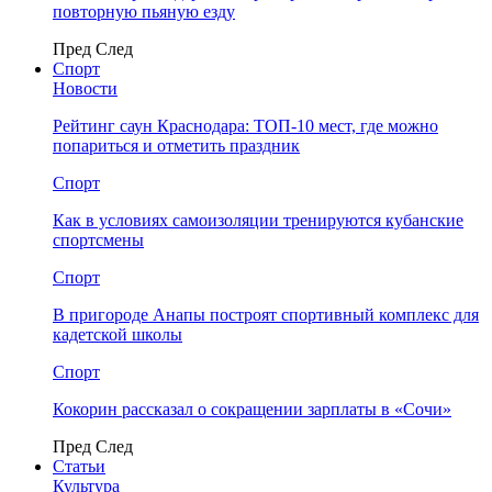
повторную пьяную езду
Пред
След
Спорт
Новости
Рейтинг саун Краснодара: ТОП-10 мест, где можно
попариться и отметить праздник
Спорт
Как в условиях самоизоляции тренируются кубанские
спортсмены
Спорт
В пригороде Анапы построят спортивный комплекс для
кадетской школы
Спорт
Кокорин рассказал о сокращении зарплаты в «Сочи»
Пред
След
Статьи
Культура