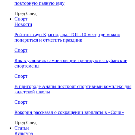
повторную пьяную езду
Пред
След
Спорт
Новости
Рейтинг саун Краснодара: ТОП-10 мест, где можно
попариться и отметить праздник
Спорт
Как в условиях самоизоляции тренируются кубанские
спортсмены
Спорт
В пригороде Анапы построят спортивный комплекс для
кадетской школы
Спорт
Кокорин рассказал о сокращении зарплаты в «Сочи»
Пред
След
Статьи
Культура