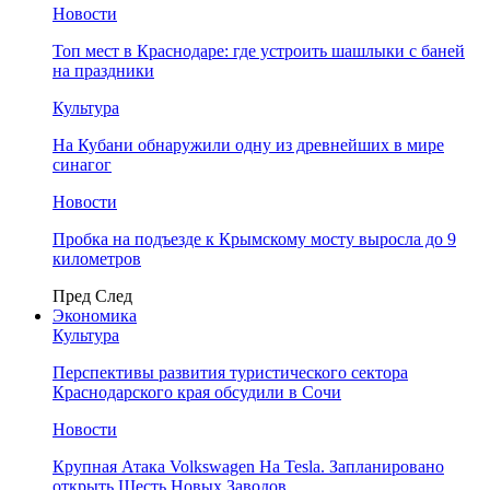
Новости
Топ мест в Краснодаре: где устроить шашлыки с баней
на праздники
Культура
На Кубани обнаружили одну из древнейших в мире
синагог
Новости
Пробка на подъезде к Крымскому мосту выросла до 9
километров
Пред
След
Экономика
Культура
Перспективы развития туристического сектора
Краснодарского края обсудили в Сочи
Новости
Крупная Атака Volkswagen На Tesla. Запланировано
открыть Шесть Новых Заводов