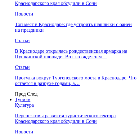
Краснодарского края обсудили в Сочи
Новости
Топ мест в Краснодаре: где устроить шашлыки с баней
на праздники
Статьи
В Краснодаре открылась рождественская ярмарка на
Пушкинской площади. Вот кто ждет там…
Статьи
Прогулка вокруг Тургеневского моста в Краснодаре. Что
остается в разрухе годами, а…
Пред
След
Туризм
Культура
Перспективы развития туристического сектора
Краснодарского края обсудили в Сочи
Новости