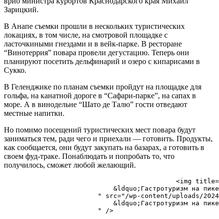
врио министра курортов Краснодарского края Михаил
Зарицкий.
В Анапе съемки прошли в нескольких туристических
локациях, в том числе, на смотровой площадке с
ласточкиными гнездами и в вейк-парке. В ресторане
“Винотеррия” повара провели дегустацию. Теперь они
планируют посетить дельфинарий и озеро с кипарисами в
Сукко.
В Геленджике по планам съемки пройдут на площадке для
гольфа, на канатной дороге в “Сафари-парке”, на сапах в
море. А в винодельне “Шато де Талю” гости отведают
местные напитки.
Но помимо посещений туристических мест повара будут
заниматься тем, ради чего и приехали — готовить. Продукты,
как сообщается, они будут закупать на базарах, а готовить в
своем фуд-траке. Понаблюдать и попробать то, что
получилось, сможет любой желающий.
                                            <img title=
                            ​&ldquo;Гастротуризм на пик
                        " src="/wp-content/uploads/2024
                            ​&ldquo;Гастротуризм на пик
                        " />
