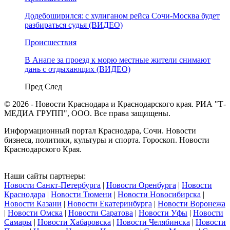
Додебоширился: с хулиганом рейса Сочи-Москва будет
разбираться судья (ВИДЕО)
Происшествия
В Анапе за проезд к морю местные жители снимают
дань с отдыхающих (ВИДЕО)
Пред
След
© 2026 - Новости Краснодара и Краснодарского края. РИА "Т-
МЕДИА ГРУПП", ООО. Все права защищены.
Информационный портал Краснодара, Сочи. Новости
бизнеса, политики, культуры и спорта. Гороскоп. Новости
Краснодарского Края.
Наши сайты партнеры:
Новости Санкт-Петербурга
|
Новости Оренбурга
|
Новости
Краснодара
|
Новости Тюмени
|
Новости Новосибирска
|
Новости Казани
|
Новости Екатеринбурга
|
Новости Воронежа
|
Новости Омска
|
Новости Саратова
|
Новости Уфы
|
Новости
Самары
|
Новости Хабаровска
|
Новости Челябинска
|
Новости