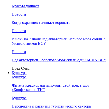
Красота убивает
Новости
Когда охранник начинает воровать
Новости
В ночь на 7 июля над акваторией Черного моря сбили 7
беспилотников ВСУ
Новости
Над акваторией Азовского моря сбили один БПЛА ВСУ
Пред
След
Культура
Культура
Житель Краснодара исполнит свой трек в шоу
«Конфетка» на ТНТ
Культура
Перспективы развития туристического сектора