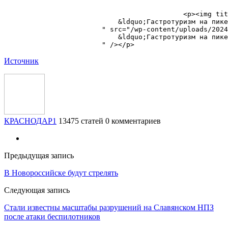
                                            <p><img tit
                            ​&ldquo;Гастротуризм на пик
                        " src="/wp-content/uploads/2024
                            ​&ldquo;Гастротуризм на пик
Источник
КРАСНОДАР1
13475 статей
0 комментариев
Предыдущая запись
​В Новороссийске будут стрелять
Следующая запись
​Стали известны масштабы разрушений на Славянском НПЗ
после атаки беспилотников