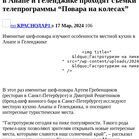
в Анапе и Геленджике проходят съемки
телепрограммы “Повара на колесах”
по
КРАСНОДАР1
в
17 Мар, 2024
106
Именитые шеф-повара изучают особенности местной кухни в
Анапе и Геленджике
                                <img title="

                            ​&ldquo;Гастротуризм на пик
                        " src="/wp-content/uploads/2024
                            ​&ldquo;Гастротуризм на пик
                        " />

В этот раз именитые шеф-повара Артем Гребенщиков
(ресторан в Санкт-Петербурге) и Дмитрий Решетников
(бренд-шеф винного бара в Санкт-Петербурге) исследуют
местную кухню Анапы и Геленджика, и посещают
интересные туристические места.
“Гастротуризм сегодня на пике популярности. Такого рода
тревел-шоу позволяют зрителям открывать новые интересные
места, которыми славится наш солнечный край”, – рассказал