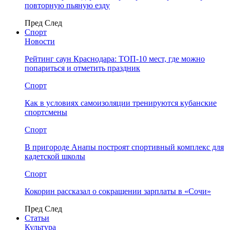
повторную пьяную езду
Пред
След
Спорт
Новости
Рейтинг саун Краснодара: ТОП-10 мест, где можно
попариться и отметить праздник
Спорт
Как в условиях самоизоляции тренируются кубанские
спортсмены
Спорт
В пригороде Анапы построят спортивный комплекс для
кадетской школы
Спорт
Кокорин рассказал о сокращении зарплаты в «Сочи»
Пред
След
Статьи
Культура