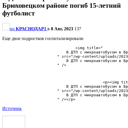
Брюховецком районе погиб 15-летний
футболист
по
КРАСНОДАР1
в
8 Авг, 2023
137
Еще двое подростков госпитализировали
                                <img title="

                            ​В ДТП с микроавтобусом в Бр
                        " src="/wp-content/uploads/2023
                            ​В ДТП с микроавтобусом в Бр
                        " />

                                                       
                                            <p><img tit
                            ​В ДТП с микроавтобусом в Бр
                        " src="/wp-content/uploads/2023
                            ​В ДТП с микроавтобусом в Бр
Источник