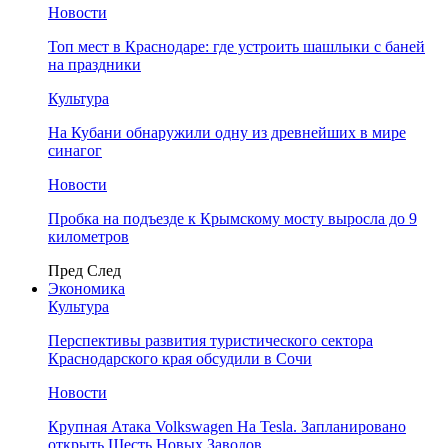
Новости
Топ мест в Краснодаре: где устроить шашлыки с баней
на праздники
Культура
На Кубани обнаружили одну из древнейших в мире
синагог
Новости
Пробка на подъезде к Крымскому мосту выросла до 9
километров
Пред
След
Экономика
Культура
Перспективы развития туристического сектора
Краснодарского края обсудили в Сочи
Новости
Крупная Атака Volkswagen На Tesla. Запланировано
открыть Шесть Новых Заводов