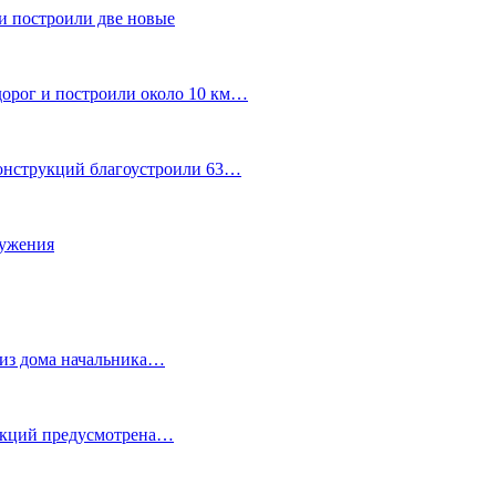
и построили две новые
дорог и построили около 10 км…
конструкций благоустроили 63…
лужения
о из дома начальника…
 акций предусмотрена…