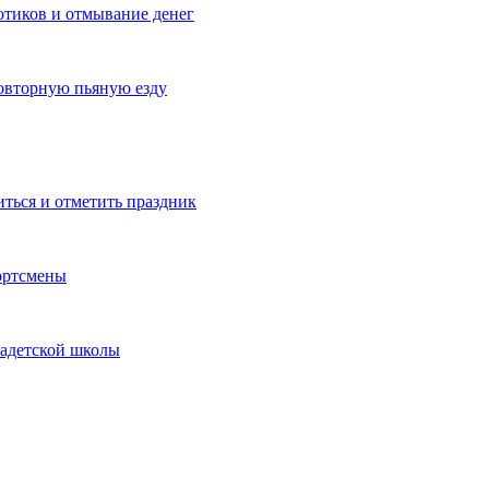
котиков и отмывание денег
овторную пьяную езду
иться и отметить праздник
ортсмены
кадетской школы