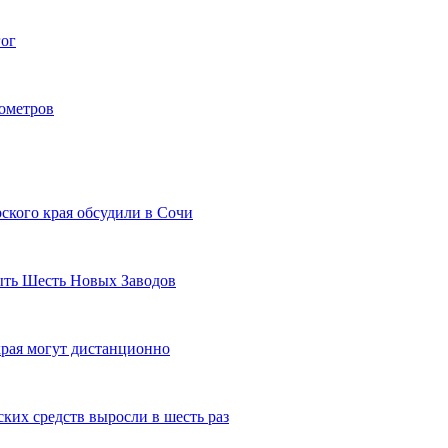
гог
лометров
ского края обсудили в Сочи
рыть Шесть Новых Заводов
рая могут дистанционно
ких средств выросли в шесть раз