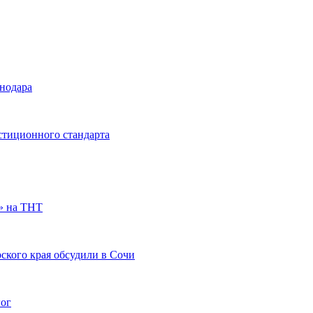
снодара
стиционного стандарта
» на ТНТ
ского края обсудили в Сочи
гог