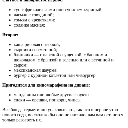
суп с фрикадельками или суп-крем куриный;
лагман с говядиной;
том-ям с креветками;
солянка мясная;
Второе:
каша рисовая с тыквой;
сырники со сметаной;
блинчики — с вареной сгущенкой, с бананом и
шоколадом, с брынзой и зеленью или с ветчиной и
сыром;
мексиканская шаурма;
бургер с куриной котлетой или чизбургер.
Пригодится для киномарафона на диване:
мандарины или любые другие фрукты;
снеки — орешки, попкорн, чипсы.
Все блюда герметично упаковывают, так что в первое утро
нового года, во сколько бы оно не настало, вам вам останется
только разогреть их.