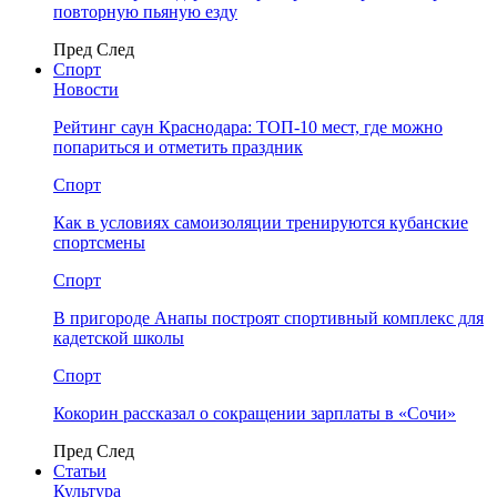
повторную пьяную езду
Пред
След
Спорт
Новости
Рейтинг саун Краснодара: ТОП-10 мест, где можно
попариться и отметить праздник
Спорт
Как в условиях самоизоляции тренируются кубанские
спортсмены
Спорт
В пригороде Анапы построят спортивный комплекс для
кадетской школы
Спорт
Кокорин рассказал о сокращении зарплаты в «Сочи»
Пред
След
Статьи
Культура