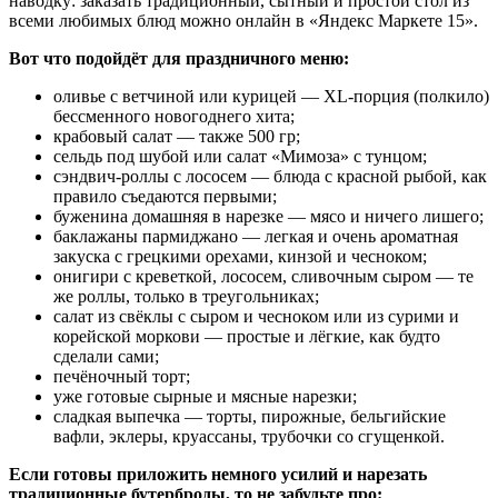
наводку: заказать традиционный, сытный и простой стол из
всеми любимых блюд можно онлайн в «Яндекс Маркете 15».
Вот что подойдёт для праздничного меню:
оливье с ветчиной или курицей — XL-порция (полкило)
бессменного новогоднего хита;
крабовый салат — также 500 гр;
сельдь под шубой или салат «Мимоза» с тунцом;
сэндвич-роллы с лососем — блюда с красной рыбой, как
правило съедаются первыми;
буженина домашняя в нарезке — мясо и ничего лишего;
баклажаны пармиджано — легкая и очень ароматная
закуска с грецкими орехами, кинзой и чесноком;
онигири с креветкой, лососем, сливочным сыром — те
же роллы, только в треугольниках;
салат из свёклы с сыром и чесноком или из сурими и
корейской моркови — простые и лёгкие, как будто
сделали сами;
печёночный торт;
уже готовые сырные и мясные нарезки;
сладкая выпечка — торты, пирожные, бельгийские
вафли, эклеры, круассаны, трубочки со сгущенкой.
Если готовы приложить немного усилий и нарезать
традиционные бутерброды, то не забудьте про: