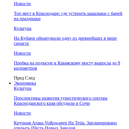
Новости
Топ мест в Краснодаре: где устроить шашлыки с баней
на праздники
Культура
На Кубани обнаружили одну из древнейших в мире
синагог
Новости
Пробка на подъезде к Крымскому мосту выросла до 9
километров
Пред
След
Экономика
Культура
Перспективы развития туристического сектора
Краснодарского края обсудили в Сочи
Новости
Крупная Атака Volkswagen На Tesla. Запланировано
открыть Шесть Новых Заводов