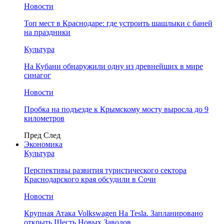
Новости
Топ мест в Краснодаре: где устроить шашлыки с баней
на праздники
Культура
На Кубани обнаружили одну из древнейших в мире
синагог
Новости
Пробка на подъезде к Крымскому мосту выросла до 9
километров
Пред
След
Экономика
Культура
Перспективы развития туристического сектора
Краснодарского края обсудили в Сочи
Новости
Крупная Атака Volkswagen На Tesla. Запланировано
открыть Шесть Новых Заводов