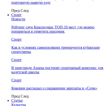
повторную пьяную езду
Пред
След
Спорт
Новости
Рейтинг саун Краснодара: ТОП-10 мест, где можно
попариться и отметить праздник
Спорт
Как в условиях самоизоляции тренируются кубанские
спортсмены
Спорт
В пригороде Анапы построят спортивный комплекс для
кадетской школы
Спорт
Кокорин рассказал о сокращении зарплаты в «Сочи»
Пред
След
Статьи
Культура