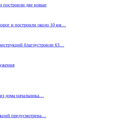
и построили две новые
дорог и построили около 10 км…
конструкций благоустроили 63…
лужения
о из дома начальника…
 акций предусмотрена…