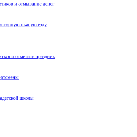
котиков и отмывание денег
овторную пьяную езду
иться и отметить праздник
ортсмены
кадетской школы