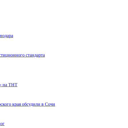
снодара
стиционного стандарта
» на ТНТ
ского края обсудили в Сочи
гог