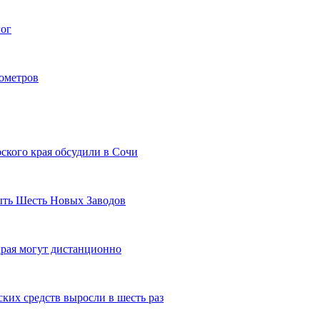
гог
лометров
ского края обсудили в Сочи
рыть Шесть Новых Заводов
рая могут дистанционно
ких средств выросли в шесть раз