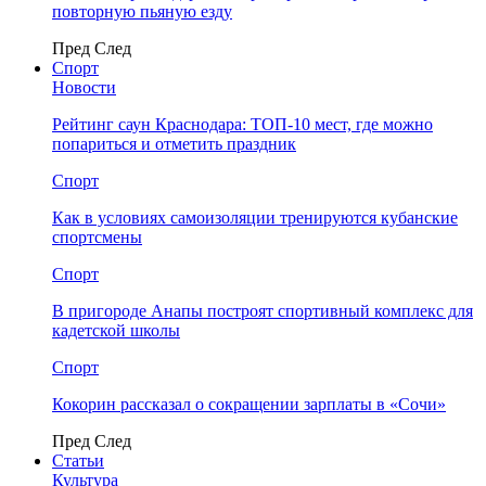
повторную пьяную езду
Пред
След
Спорт
Новости
Рейтинг саун Краснодара: ТОП-10 мест, где можно
попариться и отметить праздник
Спорт
Как в условиях самоизоляции тренируются кубанские
спортсмены
Спорт
В пригороде Анапы построят спортивный комплекс для
кадетской школы
Спорт
Кокорин рассказал о сокращении зарплаты в «Сочи»
Пред
След
Статьи
Культура