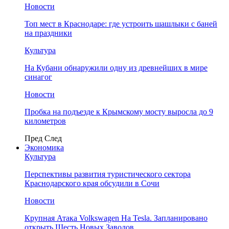
Новости
Топ мест в Краснодаре: где устроить шашлыки с баней
на праздники
Культура
На Кубани обнаружили одну из древнейших в мире
синагог
Новости
Пробка на подъезде к Крымскому мосту выросла до 9
километров
Пред
След
Экономика
Культура
Перспективы развития туристического сектора
Краснодарского края обсудили в Сочи
Новости
Крупная Атака Volkswagen На Tesla. Запланировано
открыть Шесть Новых Заводов