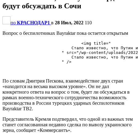
будут обсуждать в Сочи
по
КРАСНОДАР1
в
28 Июл, 2022
110
Вопрос о беспилотниках Bayraktar пока остается открытым
                                <img title="

                            Стало известно, что Путин и
                        " src="/wp-content/uploads/2022
                            Стало известно, что Путин и
                        " />

По словам Дмитрия Пескова, взаимодействие двух стран
«находится на весьма высоком уровне». Он не дал
конкретного ответа на вопрос о том, будет ли обсуждаться в
рамках военно-технического сотрудничества возможность
производства в России турецких ударных беспилотников
Bayraktar TB2.
Представитель Кремля подтвердил, что одной из важных тем
станет согласованная недавно сделка по вывозу украинского
зерна, сообщает «Коммерсантъ».