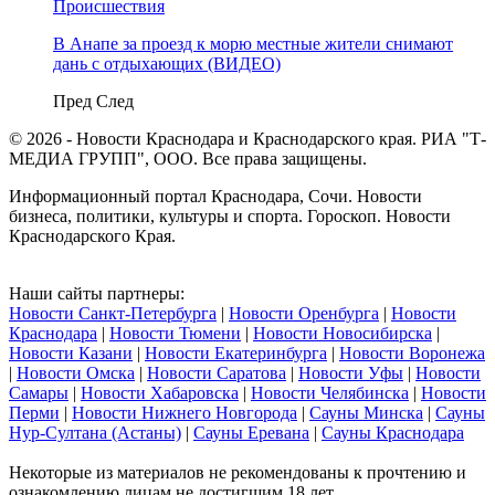
Происшествия
В Анапе за проезд к морю местные жители снимают
дань с отдыхающих (ВИДЕО)
Пред
След
© 2026 - Новости Краснодара и Краснодарского края. РИА "Т-
МЕДИА ГРУПП", ООО. Все права защищены.
Информационный портал Краснодара, Сочи. Новости
бизнеса, политики, культуры и спорта. Гороскоп. Новости
Краснодарского Края.
Наши сайты партнеры:
Новости Санкт-Петербурга
|
Новости Оренбурга
|
Новости
Краснодара
|
Новости Тюмени
|
Новости Новосибирска
|
Новости Казани
|
Новости Екатеринбурга
|
Новости Воронежа
|
Новости Омска
|
Новости Саратова
|
Новости Уфы
|
Новости
Самары
|
Новости Хабаровска
|
Новости Челябинска
|
Новости
Перми
|
Новости Нижнего Новгорода
|
Сауны Минска
|
Сауны
Нур-Султана (Астаны)
|
Сауны Еревана
|
Сауны Краснодара
Некоторые из материалов не рекомендованы к прочтению и
ознакомлению лицам не достигшим 18 лет.