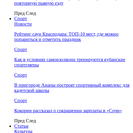
повторную пьяную езду
Пред
След
Спорт
Новости
Рейтинг саун Краснодара: ТОП-10 мест, где можно
попариться и отметить праздник
Спорт
Как в условиях самоизоляции тренируются кубанские
спортсмены
Спорт
В пригороде Анапы построят спортивный комплекс для
кадетской школы
Спорт
Кокорин рассказал о сокращении зарплаты в «Сочи»
Пред
След
Статьи
Культура