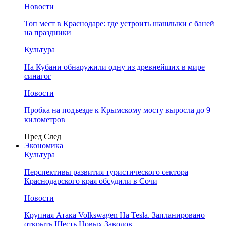
Новости
Топ мест в Краснодаре: где устроить шашлыки с баней
на праздники
Культура
На Кубани обнаружили одну из древнейших в мире
синагог
Новости
Пробка на подъезде к Крымскому мосту выросла до 9
километров
Пред
След
Экономика
Культура
Перспективы развития туристического сектора
Краснодарского края обсудили в Сочи
Новости
Крупная Атака Volkswagen На Tesla. Запланировано
открыть Шесть Новых Заводов