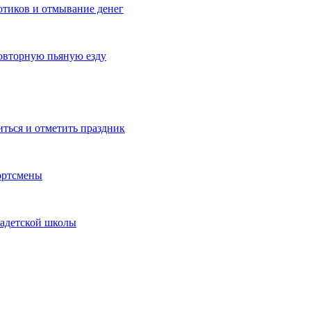
котиков и отмывание денег
овторную пьяную езду
иться и отметить праздник
ортсмены
кадетской школы