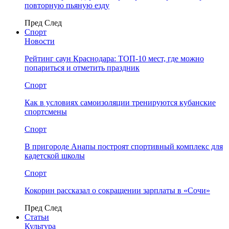
повторную пьяную езду
Пред
След
Спорт
Новости
Рейтинг саун Краснодара: ТОП-10 мест, где можно
попариться и отметить праздник
Спорт
Как в условиях самоизоляции тренируются кубанские
спортсмены
Спорт
В пригороде Анапы построят спортивный комплекс для
кадетской школы
Спорт
Кокорин рассказал о сокращении зарплаты в «Сочи»
Пред
След
Статьи
Культура