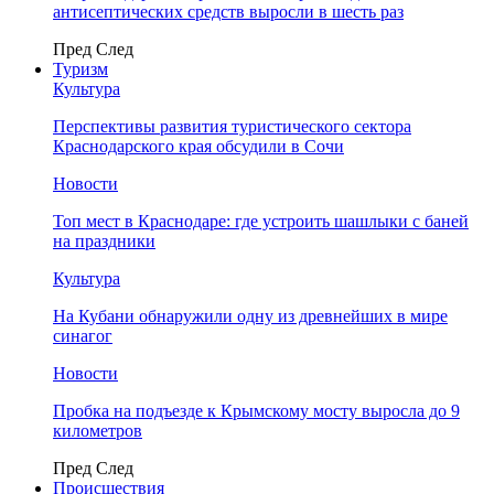
антисептических средств выросли в шесть раз
Пред
След
Туризм
Культура
Перспективы развития туристического сектора
Краснодарского края обсудили в Сочи
Новости
Топ мест в Краснодаре: где устроить шашлыки с баней
на праздники
Культура
На Кубани обнаружили одну из древнейших в мире
синагог
Новости
Пробка на подъезде к Крымскому мосту выросла до 9
километров
Пред
След
Происшествия