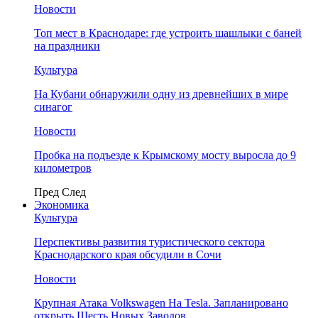
Новости
Топ мест в Краснодаре: где устроить шашлыки с баней
на праздники
Культура
На Кубани обнаружили одну из древнейших в мире
синагог
Новости
Пробка на подъезде к Крымскому мосту выросла до 9
километров
Пред
След
Экономика
Культура
Перспективы развития туристического сектора
Краснодарского края обсудили в Сочи
Новости
Крупная Атака Volkswagen На Tesla. Запланировано
открыть Шесть Новых Заводов