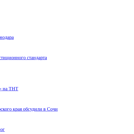
снодара
стиционного стандарта
» на ТНТ
ского края обсудили в Сочи
гог