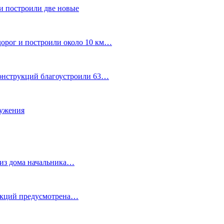
и построили две новые
дорог и построили около 10 км…
конструкций благоустроили 63…
лужения
о из дома начальника…
 акций предусмотрена…