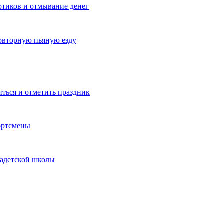
котиков и отмывание денег
овторную пьяную езду
иться и отметить праздник
ортсмены
кадетской школы