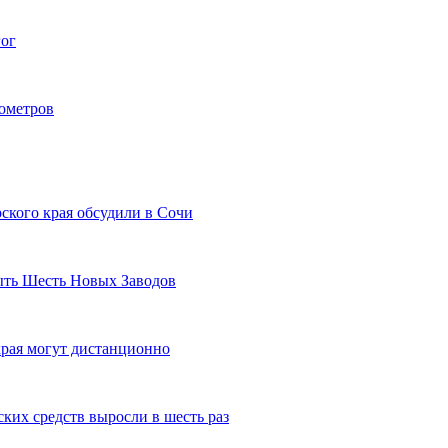
гог
лометров
ского края обсудили в Сочи
рыть Шесть Новых Заводов
рая могут дистанционно
ких средств выросли в шесть раз