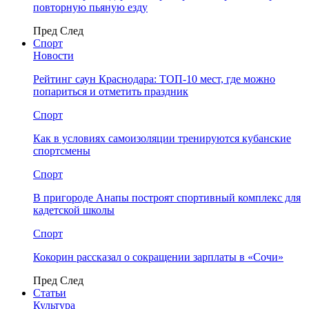
повторную пьяную езду
Пред
След
Спорт
Новости
Рейтинг саун Краснодара: ТОП-10 мест, где можно
попариться и отметить праздник
Спорт
Как в условиях самоизоляции тренируются кубанские
спортсмены
Спорт
В пригороде Анапы построят спортивный комплекс для
кадетской школы
Спорт
Кокорин рассказал о сокращении зарплаты в «Сочи»
Пред
След
Статьи
Культура