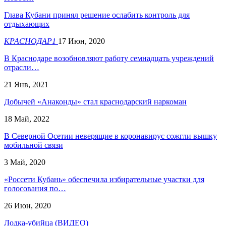
Глава Кубани принял решение ослабить контроль для
отдыхающих
КРАСНОДАР1
17 Июн, 2020
В Краснодаре возобновляют работу семнадцать учреждений
отрасли…
21 Янв, 2021
Добычей «Анаконды» стал краснодарский наркоман
18 Май, 2022
В Северной Осетии неверящие в коронавирус сожгли вышку
мобильной связи
3 Май, 2020
«Россети Кубань» обеспечила избирательные участки для
голосования по…
26 Июн, 2020
Лодка-убийца (ВИДЕО)