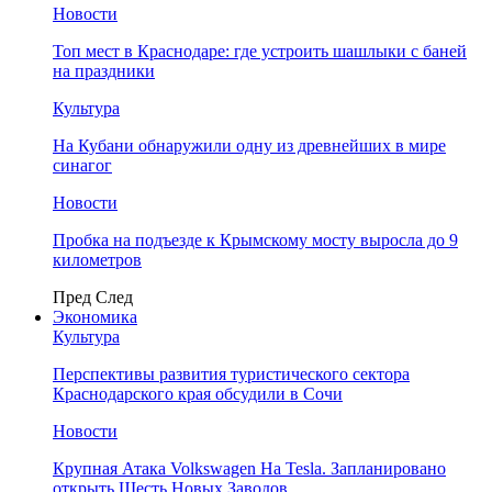
Новости
Топ мест в Краснодаре: где устроить шашлыки с баней
на праздники
Культура
На Кубани обнаружили одну из древнейших в мире
синагог
Новости
Пробка на подъезде к Крымскому мосту выросла до 9
километров
Пред
След
Экономика
Культура
Перспективы развития туристического сектора
Краснодарского края обсудили в Сочи
Новости
Крупная Атака Volkswagen На Tesla. Запланировано
открыть Шесть Новых Заводов