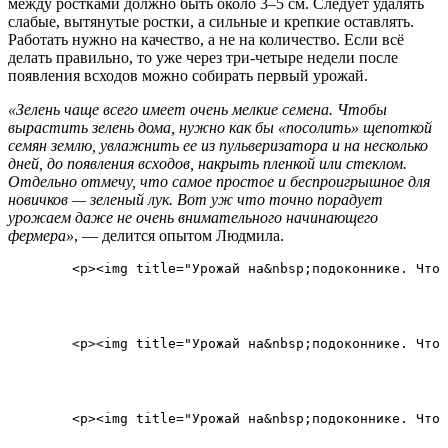
между ростками должно быть около 3–5 см. Следует удалять
слабые, вытянутые ростки, а сильные и крепкие оставлять.
Работать нужно на качество, а не на количество. Если всё
делать правильно, то уже через три-четыре недели после
появления всходов можно собирать первый урожай.
«Зелень чаще всего имеет очень мелкие семена. Чтобы
вырастить зелень дома, нужно как бы «посолить» щепоткой
семян землю, увлажнить ее из пульверизатора и на несколько
дней, до появления всходов, накрыть пленкой или стеклом.
Отдельно отмечу, что самое простое и беспроигрышное для
новичков — зеленый лук. Вот уж что точно порадует
урожаем даже не очень внимательного начинающего
фермера»
, — делится опытом Людмила.
        <p><img title="Урожай на&nbsp;подоконнике. Что 
        <p><img title="Урожай на&nbsp;подоконнике. Что 
        <p><img title="Урожай на&nbsp;подоконнике. Что 