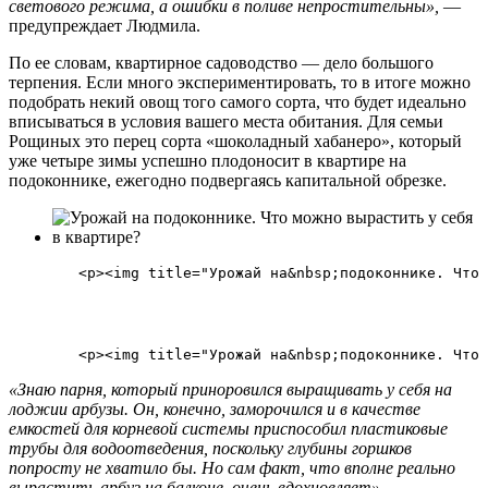
светового режима, а ошибки в поливе непростительны»,
—
предупреждает Людмила.
По ее словам, квартирное садоводство — дело большого
терпения. Если много экспериментировать, то в итоге можно
подобрать некий овощ того самого сорта, что будет идеально
вписываться в условия вашего места обитания. Для семьи
Рощиных это перец сорта «шоколадный хабанеро», который
уже четыре зимы успешно плодоносит в квартире на
подоконнике, ежегодно подвергаясь капитальной обрезке.
        <p><img title="Урожай на&nbsp;подоконнике. Что 
«Знаю парня, который приноровился выращивать у себя на
лоджии арбузы. Он, конечно, заморочился и в качестве
емкостей для корневой системы приспособил пластиковые
трубы для водоотведения, поскольку глубины горшков
попросту не хватило бы. Но сам факт, что вполне реально
вырастить арбуз на балконе, очень вдохновляет»,
—