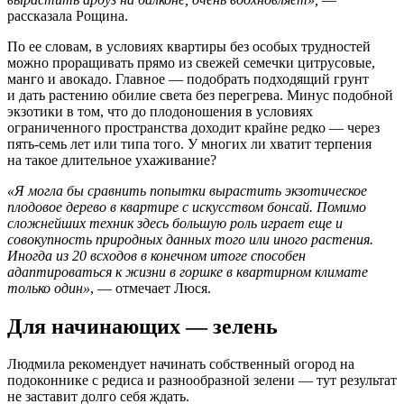
рассказала Рощина.
По ее словам, в условиях квартиры без особых трудностей
можно проращивать прямо из свежей семечки цитрусовые,
манго и авокадо. Главное — подобрать подходящий грунт
и дать растению обилие света без перегрева. Минус подобной
экзотики в том, что до плодоношения в условиях
ограниченного пространства доходит крайне редко — через
пять-семь лет или типа того. У многих ли хватит терпения
на такое длительное ухаживание?
«Я могла бы сравнить попытки вырастить экзотическое
плодовое дерево в квартире с искусством бонсай. Помимо
сложнейших техник здесь большую роль играет еще и
совокупность природных данных того или иного растения.
Иногда из 20 всходов в конечном итоге способен
адаптироваться к жизни в горшке в квартирном климате
только один»
, — отмечает Люся.
Для начинающих — зелень
Людмила рекомендует начинать собственный огород на
подоконнике с редиса и разнообразной зелени — тут результат
не заставит долго себя ждать.