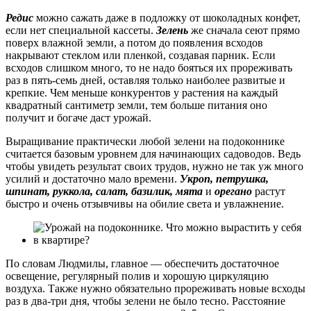
Редис
можно сажать даже в подложку от шоколадных конфет,
если нет специальной кассеты.
Зелень
же сначала сеют прямо
поверх влажной земли, а потом до появления всходов
накрывают стеклом или пленкой, создавая парник. Если
всходов слишком много, то не надо бояться их прореживать
раз в пять-семь дней, оставляя только наиболее развитые и
крепкие. Чем меньше конкурентов у растения на каждый
квадратный сантиметр земли, тем больше питания оно
получит и богаче даст урожай.
Выращивание практически любой зелени на подоконнике
считается базовым уровнем для начинающих садоводов. Ведь
чтобы увидеть результат своих трудов, нужно не так уж много
усилий и достаточно мало времени.
Укроп, петрушка,
шпинат, руккола, салат, базилик, мята
и
орегано
растут
быстро и очень отзывчивы на обилие света и увлажнение.
По словам Людмилы, главное — обеспечить достаточное
освещение, регулярный полив и хорошую циркуляцию
воздуха. Также нужно обязательно прореживать новые всходы
раз в два-три дня, чтобы зелени не было тесно. Расстояние