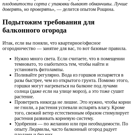
плодовитости сорта с упаковки бывают обманчивы. Лучше
доверять, но проверять»
, — делится опытом Рощина.
Подытожим требования для
балконного огорода
Итак, если вы поняли, что квартирное/офисное
огородничество — занятие для вас, то вот базовые правила.
Нужно много света. Если считаете, что в помещении
темновато, то озаботьтесь тем, чтобы найти и
установить фитолампы.
Поливайте регулярно. Вода из горшков испаряется в
разы быстрее, чем из открытого грунта. Помимо этого,
горшки могут нагреваться на балконе под лучами
солнца (даже если на улице мороз), а это тоже сушит
растение.
Проветрить никогда не лишне. Это нужно, чтобы корни
не гнили, а растения успевали испарять влагу. Кроме
того, свежий ветер естественным образом стимулирует
растения развивать корневую систему.
Удобрения — по желанию или при необходимости. По
опыту Людмилы, часто балконный огород радует
плодами и без них.