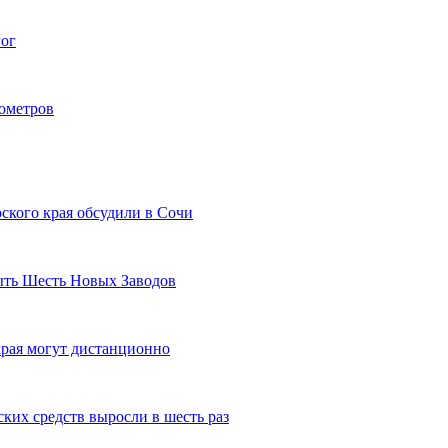
гог
лометров
ского края обсудили в Сочи
рыть Шесть Новых Заводов
рая могут дистанционно
ких средств выросли в шесть раз