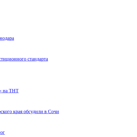
снодара
стиционного стандарта
» на ТНТ
ского края обсудили в Сочи
гог