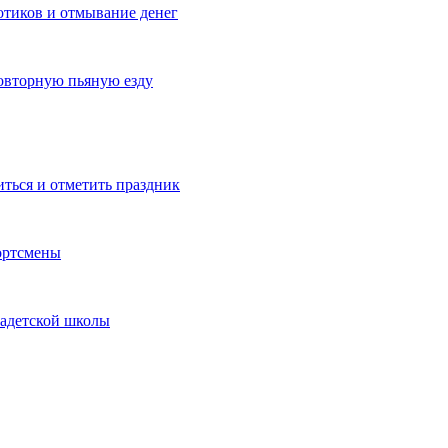
котиков и отмывание денег
овторную пьяную езду
иться и отметить праздник
ортсмены
кадетской школы