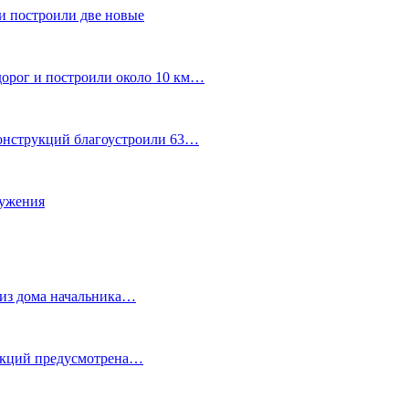
и построили две новые
дорог и построили около 10 км…
конструкций благоустроили 63…
лужения
о из дома начальника…
 акций предусмотрена…