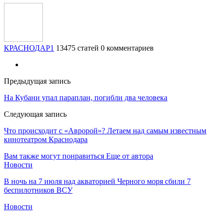
КРАСНОДАР1
13475 статей
0 комментариев
Предыдущая запись
На Кубани упал параплан, погибли два человека
Следующая запись
Что происходит с «Авророй»? Летаем над самым известным
кинотеатром Краснодара
Вам также могут понравиться
Еще от автора
Новости
В ночь на 7 июля над акваторией Черного моря сбили 7
беспилотников ВСУ
Новости