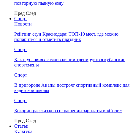
повторную пьяную езду
Пред
След
Спорт
Новости
Рейтинг саун Краснодара: ТОП-10 мест, где можно
попариться и отметить праздник
Спорт
Как в условиях самоизоляции тренируются кубанские
спортсмены
Спорт
В пригороде Анапы построят спортивный комплекс для
кадетской школы
Спорт
Кокорин рассказал о сокращении зарплаты в «Сочи»
Пред
След
Статьи
Культура