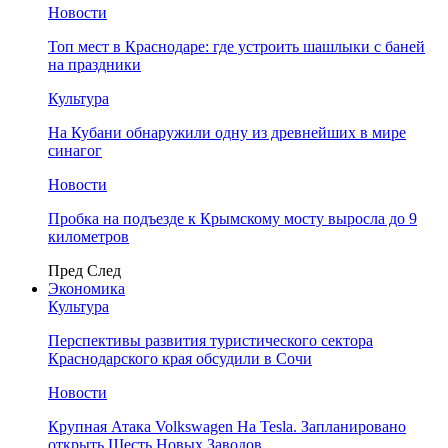
Новости
Топ мест в Краснодаре: где устроить шашлыки с баней
на праздники
Культура
На Кубани обнаружили одну из древнейших в мире
синагог
Новости
Пробка на подъезде к Крымскому мосту выросла до 9
километров
Пред
След
Экономика
Культура
Перспективы развития туристического сектора
Краснодарского края обсудили в Сочи
Новости
Крупная Атака Volkswagen На Tesla. Запланировано
открыть Шесть Новых Заводов