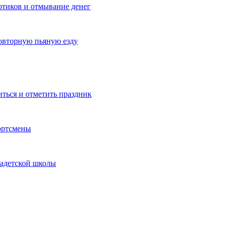
котиков и отмывание денег
овторную пьяную езду
иться и отметить праздник
ортсмены
кадетской школы