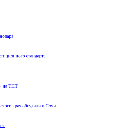
снодара
стиционного стандарта
» на ТНТ
ского края обсудили в Сочи
гог