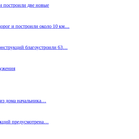
и построили две новые
дорог и построили около 10 км…
конструкций благоустроили 63…
лужения
о из дома начальника…
 акций предусмотрена…