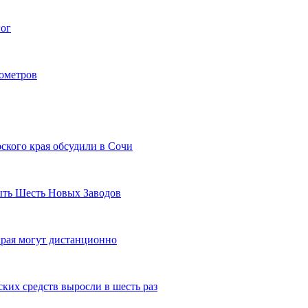
гог
лометров
ского края обсудили в Сочи
рыть Шесть Новых Заводов
рая могут дистанционно
ких средств выросли в шесть раз