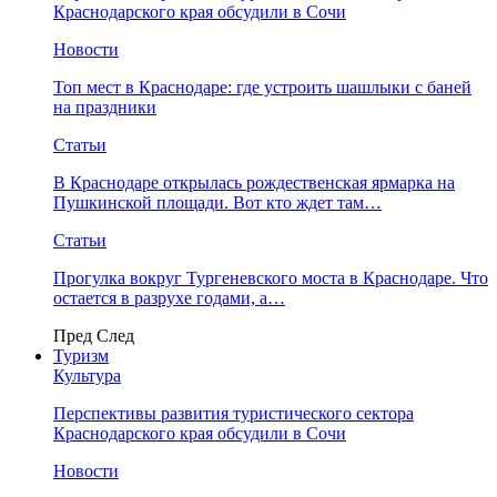
Краснодарского края обсудили в Сочи
Новости
Топ мест в Краснодаре: где устроить шашлыки с баней
на праздники
Статьи
В Краснодаре открылась рождественская ярмарка на
Пушкинской площади. Вот кто ждет там…
Статьи
Прогулка вокруг Тургеневского моста в Краснодаре. Что
остается в разрухе годами, а…
Пред
След
Туризм
Культура
Перспективы развития туристического сектора
Краснодарского края обсудили в Сочи
Новости