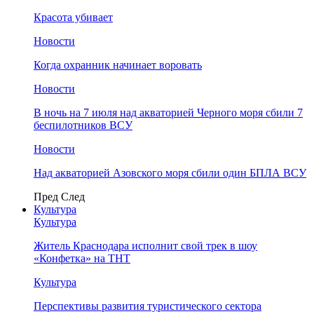
Красота убивает
Новости
Когда охранник начинает воровать
Новости
В ночь на 7 июля над акваторией Черного моря сбили 7
беспилотников ВСУ
Новости
Над акваторией Азовского моря сбили один БПЛА ВСУ
Пред
След
Культура
Культура
Житель Краснодара исполнит свой трек в шоу
«Конфетка» на ТНТ
Культура
Перспективы развития туристического сектора