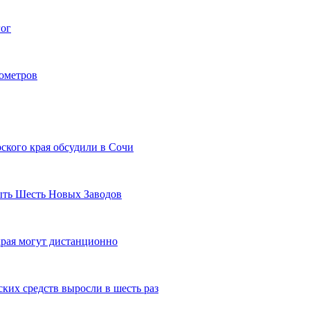
гог
лометров
ского края обсудили в Сочи
рыть Шесть Новых Заводов
рая могут дистанционно
ких средств выросли в шесть раз