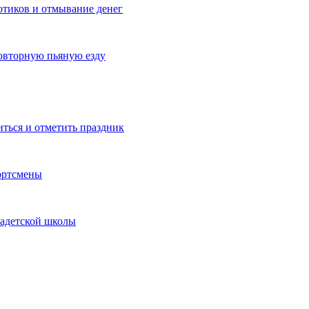
котиков и отмывание денег
овторную пьяную езду
иться и отметить праздник
ортсмены
кадетской школы