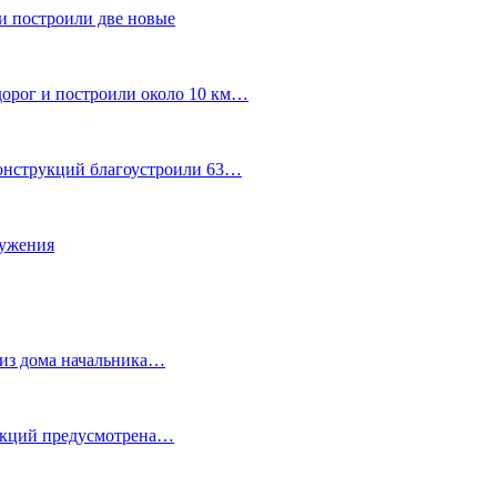
и построили две новые
дорог и построили около 10 км…
конструкций благоустроили 63…
лужения
о из дома начальника…
 акций предусмотрена…