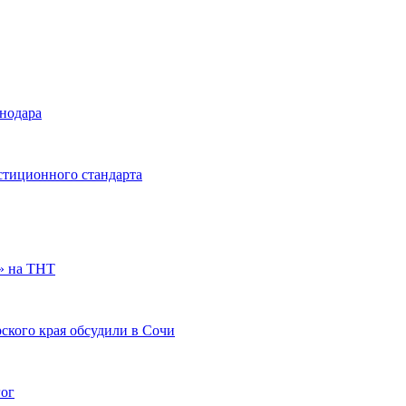
снодара
стиционного стандарта
» на ТНТ
ского края обсудили в Сочи
гог