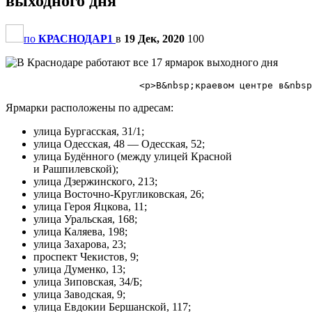
выходного дня
по
КРАСНОДАР1
в
19 Дек, 2020
100
Ярмарки расположены по адресам:
улица Бургасская, 31/1;
улица Одесская, 48 — Одесская, 52;
улица Будённого (между улицей Красной
и Рашпилевской);
улица Дзержинского, 213;
улица Восточно-Кругликовская, 26;
улица Героя Яцкова, 11;
улица Уральская, 168;
улица Каляева, 198;
улица Захарова, 23;
проспект Чекистов, 9;
улица Думенко, 13;
улица Зиповская, 34/Б;
улица Заводская, 9;
улица Евдокии Бершанской, 117;