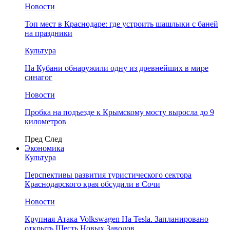
Новости
Топ мест в Краснодаре: где устроить шашлыки с баней
на праздники
Культура
На Кубани обнаружили одну из древнейших в мире
синагог
Новости
Пробка на подъезде к Крымскому мосту выросла до 9
километров
Пред
След
Экономика
Культура
Перспективы развития туристического сектора
Краснодарского края обсудили в Сочи
Новости
Крупная Атака Volkswagen На Tesla. Запланировано
открыть Шесть Новых Заводов