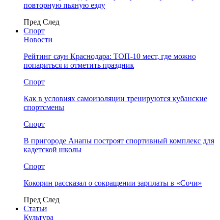
повторную пьяную езду
Пред
След
Спорт
Новости
Рейтинг саун Краснодара: ТОП-10 мест, где можно
попариться и отметить праздник
Спорт
Как в условиях самоизоляции тренируются кубанские
спортсмены
Спорт
В пригороде Анапы построят спортивный комплекс для
кадетской школы
Спорт
Кокорин рассказал о сокращении зарплаты в «Сочи»
Пред
След
Статьи
Культура