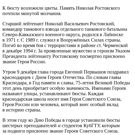
К бюсту возложили цветы. Память Николая Ростовского
почтили минутой молчания.
Старший лейтенант Николай Васильевич Ростовский,
командир танкового взвода отдельного танкового батальона
Северо-Кавказского военного округа, родился в Лабинске
в 1971 г. С 1989 г. служил в Вооружённых Силах страны.
Погиб во время боя с террористами в районе ст. Черменской
в декабре 1994 г. За проявленные мужество и героизм Указом
Президента лейтенанту Ростовскому посмертно присвоено
звание Героя России.
Утром 9 декабря глава города Евгений Первышов поздравил
краснодарцев с Днем Героев Отечества. По словам главы
Краснодара, в Год памяти и славы, 75-летия Великой Победы
этот день приобретает особую значимость. Именами Героев
называют улицы, устанавливают бюсты. Каждая
краснодарская школа носит имя Героя Советского Союза,
Героя России или человека, который внес особый вклад
в историю страны.
В этом году ко Дню Победы в городе установили бюсты
шестерых преподавателей и студентов КубГТУ, которым
за подвиги присвоено звание Героев Советского Союза.