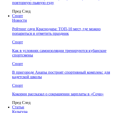
повторную пьяную езду
Пред
След
Спорт
Новости
Рейтинг саун Краснодара: ТОП-10 мест, где можно
попариться и отметить праздник
Спорт
Как в условиях самоизоляции тренируются кубанские
спортсмены
Спорт
В пригороде Анапы построят спортивный комплекс для
кадетской школы
Спорт
Кокорин рассказал о сокращении зарплаты в «Сочи»
Пред
След
Статьи
Культура