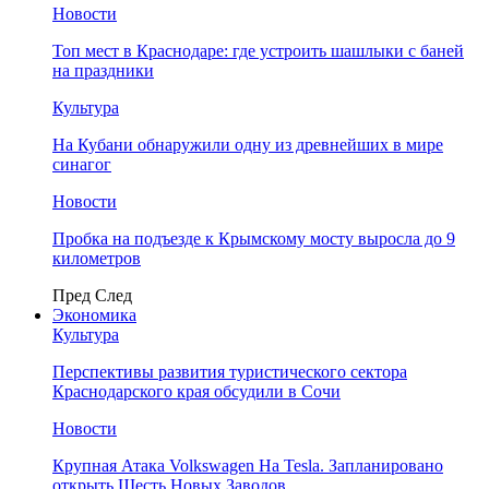
Новости
Топ мест в Краснодаре: где устроить шашлыки с баней
на праздники
Культура
На Кубани обнаружили одну из древнейших в мире
синагог
Новости
Пробка на подъезде к Крымскому мосту выросла до 9
километров
Пред
След
Экономика
Культура
Перспективы развития туристического сектора
Краснодарского края обсудили в Сочи
Новости
Крупная Атака Volkswagen На Tesla. Запланировано
открыть Шесть Новых Заводов