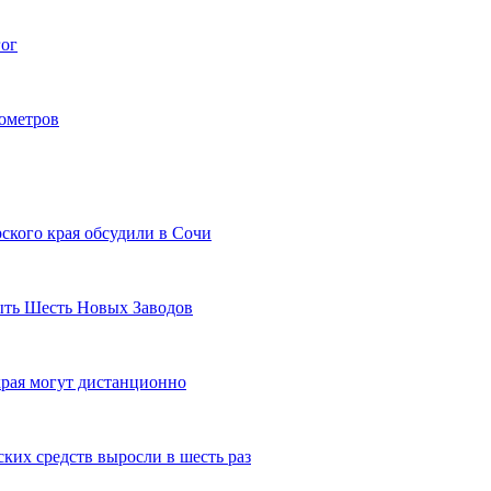
гог
лометров
ского края обсудили в Сочи
рыть Шесть Новых Заводов
рая могут дистанционно
ких средств выросли в шесть раз