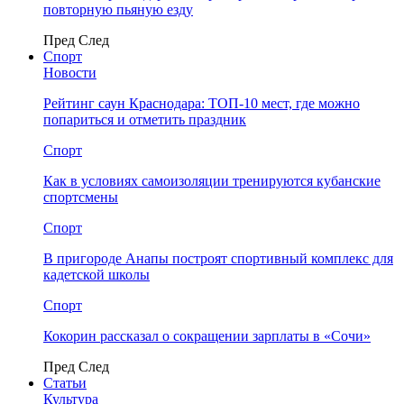
повторную пьяную езду
Пред
След
Спорт
Новости
Рейтинг саун Краснодара: ТОП-10 мест, где можно
попариться и отметить праздник
Спорт
Как в условиях самоизоляции тренируются кубанские
спортсмены
Спорт
В пригороде Анапы построят спортивный комплекс для
кадетской школы
Спорт
Кокорин рассказал о сокращении зарплаты в «Сочи»
Пред
След
Статьи
Культура