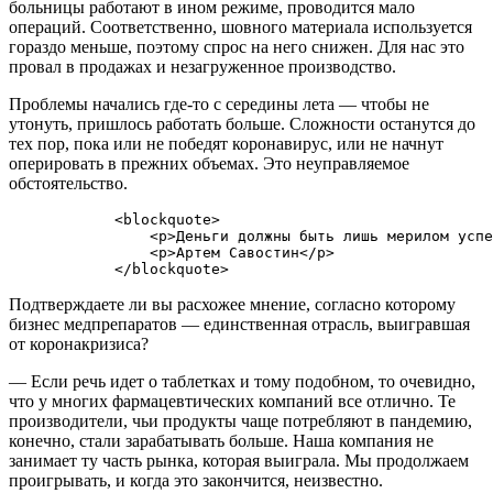
больницы работают в ином режиме, проводится мало
операций. Соответственно, шовного материала используется
гораздо меньше, поэтому спрос на него снижен. Для нас это
провал в продажах и незагруженное производство.
Проблемы начались где-то с середины лета — чтобы не
утонуть, пришлось работать больше. Сложности останутся до
тех пор, пока или не победят коронавирус, или не начнут
оперировать в прежних объемах. Это неуправляемое
обстоятельство.
            <blockquote>

                <p>Деньги должны быть лишь мерилом успе
                <p>Артем Савостин</p>

Подтверждаете ли вы расхожее мнение, согласно которому
бизнес медпрепаратов — единственная отрасль, выигравшая
от коронакризиса?
— Если речь идет о таблетках и тому подобном, то очевидно,
что у многих фармацевтических компаний все отлично. Те
производители, чьи продукты чаще потребляют в пандемию,
конечно, стали зарабатывать больше. Наша компания не
занимает ту часть рынка, которая выиграла. Мы продолжаем
проигрывать, и когда это закончится, неизвестно.