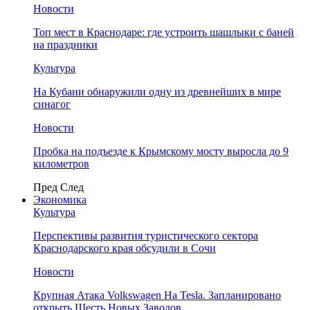
Новости
Топ мест в Краснодаре: где устроить шашлыки с баней
на праздники
Культура
На Кубани обнаружили одну из древнейших в мире
синагог
Новости
Пробка на подъезде к Крымскому мосту выросла до 9
километров
Пред
След
Экономика
Культура
Перспективы развития туристического сектора
Краснодарского края обсудили в Сочи
Новости
Крупная Атака Volkswagen На Tesla. Запланировано
открыть Шесть Новых Заводов