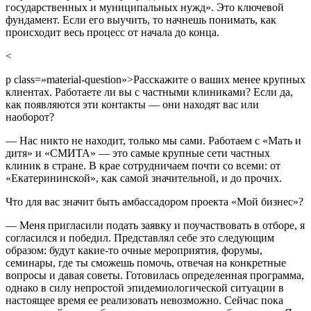
государственных и муниципальных нужд». Это ключевой
фундамент. Если его выучить, то начнешь понимать, как
происходит весь процесс от начала до конца.
<
p class=»material-question»>Расскажите о ваших менее крупных
клиентах. Работаете ли вы с частными клиниками? Если да,
как появляются эти контакты — они находят вас или
наоборот?
— Нас никто не находит, только мы сами. Работаем с «Мать и
дитя» и «СМИТА» — это самые крупные сети частных
клиник в стране. В крае сотрудничаем почти со всеми: от
«Екатерининской», как самой значительной, и до прочих.
Что для вас значит быть амбассадором проекта «Мой бизнес»?
— Меня пригласили подать заявку и поучаствовать в отборе, я
согласился и победил. Представлял себе это следующим
образом: будут какие-то очные мероприятия, форумы,
семинары, где ты сможешь помочь, отвечая на конкретные
вопросы и давая советы. Готовилась определенная программа,
однако в силу непростой эпидемиологической ситуации в
настоящее время ее реализовать невозможно. Сейчас пока