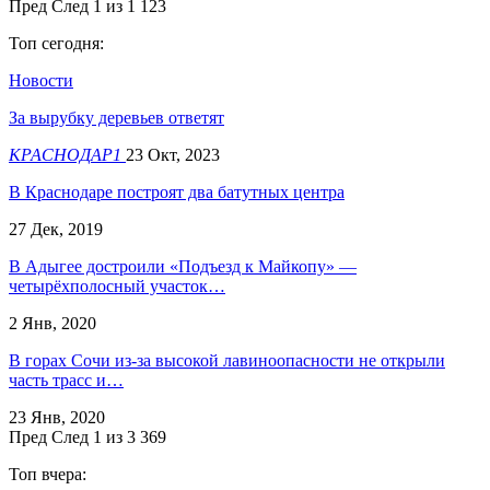
Пред
След
1 из 1 123
Топ сегодня:
Новости
За вырубку деревьев ответят
КРАСНОДАР1
23 Окт, 2023
В Краснодаре построят два батутных центра
27 Дек, 2019
В Адыгее достроили «Подъезд к Майкопу» —
четырёхполосный участок…
2 Янв, 2020
В горах Сочи из-за высокой лавиноопасности не открыли
часть трасс и…
23 Янв, 2020
Пред
След
1 из 3 369
Топ вчера: