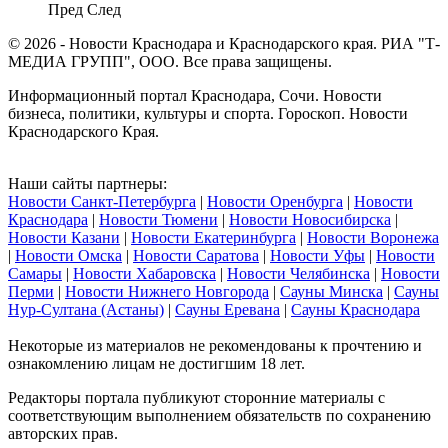
Пред
След
© 2026 - Новости Краснодара и Краснодарского края. РИА "Т-
МЕДИА ГРУПП", ООО. Все права защищены.
Информационный портал Краснодара, Сочи. Новости
бизнеса, политики, культуры и спорта. Гороскоп. Новости
Краснодарского Края.
Наши сайты партнеры:
Новости Санкт-Петербурга
|
Новости Оренбурга
|
Новости
Краснодара
|
Новости Тюмени
|
Новости Новосибирска
|
Новости Казани
|
Новости Екатеринбурга
|
Новости Воронежа
|
Новости Омска
|
Новости Саратова
|
Новости Уфы
|
Новости
Самары
|
Новости Хабаровска
|
Новости Челябинска
|
Новости
Перми
|
Новости Нижнего Новгорода
|
Сауны Минска
|
Сауны
Нур-Султана (Астаны)
|
Сауны Еревана
|
Сауны Краснодара
Некоторые из материалов не рекомендованы к прочтению и
ознакомлению лицам не достигшим 18 лет.
Редакторы портала публикуют сторонние материалы с
соответствующим выполнением обязательств по сохранению
авторских прав.