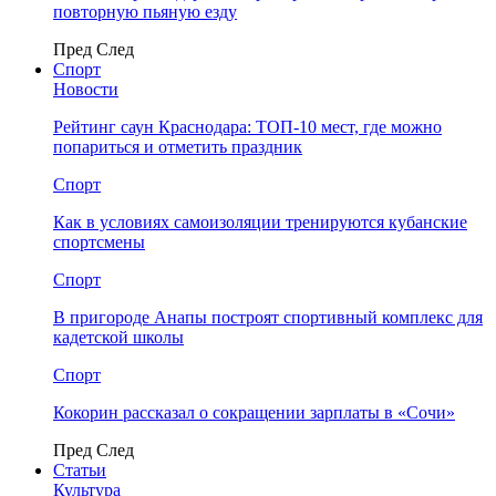
повторную пьяную езду
Пред
След
Спорт
Новости
Рейтинг саун Краснодара: ТОП-10 мест, где можно
попариться и отметить праздник
Спорт
Как в условиях самоизоляции тренируются кубанские
спортсмены
Спорт
В пригороде Анапы построят спортивный комплекс для
кадетской школы
Спорт
Кокорин рассказал о сокращении зарплаты в «Сочи»
Пред
След
Статьи
Культура