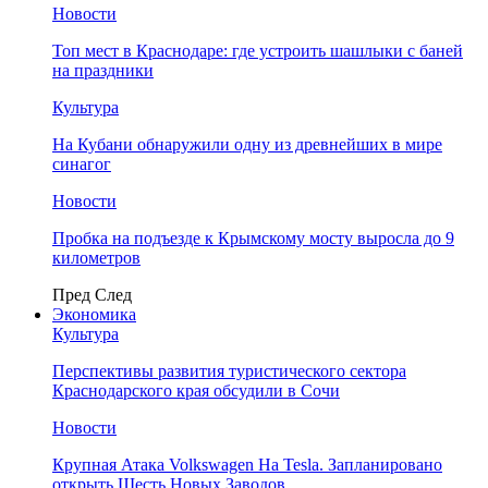
Новости
Топ мест в Краснодаре: где устроить шашлыки с баней
на праздники
Культура
На Кубани обнаружили одну из древнейших в мире
синагог
Новости
Пробка на подъезде к Крымскому мосту выросла до 9
километров
Пред
След
Экономика
Культура
Перспективы развития туристического сектора
Краснодарского края обсудили в Сочи
Новости
Крупная Атака Volkswagen На Tesla. Запланировано
открыть Шесть Новых Заводов