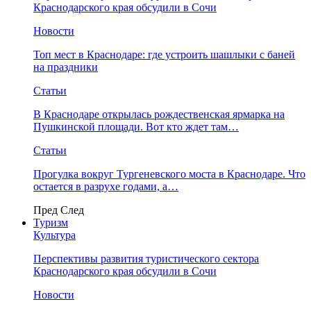
Краснодарского края обсудили в Сочи
Новости
Топ мест в Краснодаре: где устроить шашлыки с баней
на праздники
Статьи
В Краснодаре открылась рождественская ярмарка на
Пушкинской площади. Вот кто ждет там…
Статьи
Прогулка вокруг Тургеневского моста в Краснодаре. Что
остается в разрухе годами, а…
Пред
След
Туризм
Культура
Перспективы развития туристического сектора
Краснодарского края обсудили в Сочи
Новости