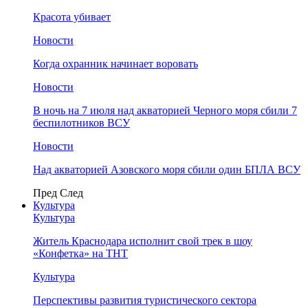
Красота убивает
Новости
Когда охранник начинает воровать
Новости
В ночь на 7 июля над акваторией Черного моря сбили 7
беспилотников ВСУ
Новости
Над акваторией Азовского моря сбили один БПЛА ВСУ
Пред
След
Культура
Культура
Житель Краснодара исполнит свой трек в шоу
«Конфетка» на ТНТ
Культура
Перспективы развития туристического сектора