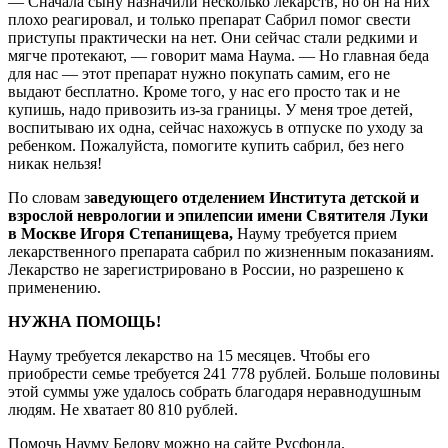
— Сначала сыну назначили несколько лекарств, но он на них
плохо реагировал, и только препарат Сабрил помог свести
приступы практически на нет. Они сейчас стали редкими и
мягче протекают, — говорит мама Наума. — Но главная беда
для нас — этот препарат нужно покупать самим, его не
выдают бесплатно. Кроме того, у нас его просто так и не
купишь, надо привозить из-за границы. У меня трое детей,
воспитываю их одна, сейчас нахожусь в отпуске по уходу за
ребенком. Пожалуйста, помогите купить сабрил, без него
никак нельзя!
По словам з
аведующего отделением Института детской и
взрослой неврологии и эпилепсии имени Святителя Луки
в Москве Игоря Степанищева,
Науму требуется прием
лекарственного препарата сабрил по жизненным показаниям.
Лекарство не зарегистрировано в России, но разрешено к
применению.
НУЖНА ПОМОЩЬ!
Науму требуется лекарство на 15 месяцев. Чтобы его
приобрести семье требуется 241 778 рублей. Больше половины
этой суммы уже удалось собрать благодаря неравнодушным
людям. Не хватает 80 810 рублей.
Помочь Науму Белову можно на сайте Русфонда.