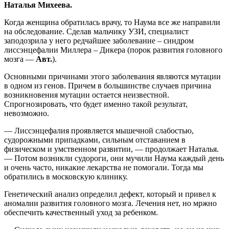
Наталья Михеева.
Когда женщина обратилась врачу, то Наума все же направили
на обследование. Сделав мальчику УЗИ, специалист
заподозрила у него редчайшее заболевание – синдром
лиссэнцефалии Миллера – Дикера (порок развития головного
мозга —
Авт.
).
Основными причинами этого заболевания являются мутации
в одном из генов. Причем в большинстве случаев причина
возникновения мутации остается неизвестной.
Спрогнозировать, что будет именно такой результат,
невозможно.
— Лиссэнцефалия проявляется мышечной слабостью,
судорожными припадками, сильным отставанием в
физическом и умственном развитии, — продолжает Наталья.
— Потом возникли судороги, они мучили Наума каждый день
и очень часто, никакие лекарства не помогали. Тогда мы
обратились в московскую клинику.
Генетический анализ определил дефект, который и привел к
аномалии развития головного мозга. Лечения нет, но мржно
обеспечить качественный уход за ребенком.