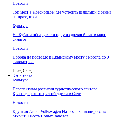
Новости
Топ мест в Краснодаре: где устроить шашлыки с баней
на праздники
Культура
На Кубани обнаружили одну из древнейших в мире
синагог
Новости
Пробка на подъезде к Крымскому мосту выросла до 9
километров
Пред
След
Экономика
Культура
Перспективы развития туристического сектора
Краснодарского края обсудили в Сочи
Новости
Крупная Атака Volkswagen На Tesla. Запланировано
открыть Шесть Новых Заводов