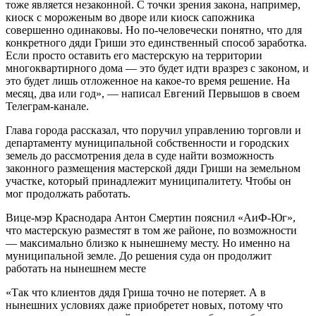
тоже является незаконной. С точки зрения закона, например,
киоск с мороженым во дворе или киоск сапожника
совершенно одинаковы. Но по-человечески понятно, что для
конкретного дяди Гриши это единственный способ заработка.
Если просто оставить его мастерскую на территории
многоквартирного дома — это будет идти вразрез с законом, и
это будет лишь отложенное на какое-то время решение. На
месяц, два или год», — написал Евгений Первышов в своем
Телеграм-канале.
Глава города рассказал, что поручил управлению торговли и
департаменту муниципальной собственности и городских
земель до рассмотрения дела в суде найти возможность
законного размещения мастерской дяди Гриши на земельном
участке, который принадлежит муниципалитету. Чтобы он
мог продолжать работать.
Вице-мэр Краснодара Антон Смертин пояснил «АиФ-Юг»,
что мастерскую разместят в том же районе, по возможности
— максимально близко к нынешнему месту. Но именно на
муниципальной земле. До решения суда он продолжит
работать на нынешнем месте
«Так что клиентов дядя Гриша точно не потеряет. А в
нынешних условиях даже приобретет новых, потому что