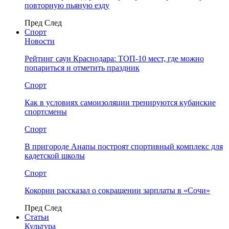
повторную пьяную езду
Пред
След
Спорт
Новости
Рейтинг саун Краснодара: ТОП-10 мест, где можно
попариться и отметить праздник
Спорт
Как в условиях самоизоляции тренируются кубанские
спортсмены
Спорт
В пригороде Анапы построят спортивный комплекс для
кадетской школы
Спорт
Кокорин рассказал о сокращении зарплаты в «Сочи»
Пред
След
Статьи
Культура