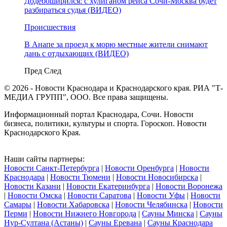
Додебоширился: с хулиганом рейса Сочи-Москва будет
разбираться судья (ВИДЕО)
Происшествия
В Анапе за проезд к морю местные жители снимают
дань с отдыхающих (ВИДЕО)
Пред
След
© 2026 - Новости Краснодара и Краснодарского края. РИА "Т-
МЕДИА ГРУПП", ООО. Все права защищены.
Информационный портал Краснодара, Сочи. Новости
бизнеса, политики, культуры и спорта. Гороскоп. Новости
Краснодарского Края.
Наши сайты партнеры:
Новости Санкт-Петербурга
|
Новости Оренбурга
|
Новости
Краснодара
|
Новости Тюмени
|
Новости Новосибирска
|
Новости Казани
|
Новости Екатеринбурга
|
Новости Воронежа
|
Новости Омска
|
Новости Саратова
|
Новости Уфы
|
Новости
Самары
|
Новости Хабаровска
|
Новости Челябинска
|
Новости
Перми
|
Новости Нижнего Новгорода
|
Сауны Минска
|
Сауны
Нур-Султана (Астаны)
|
Сауны Еревана
|
Сауны Краснодара