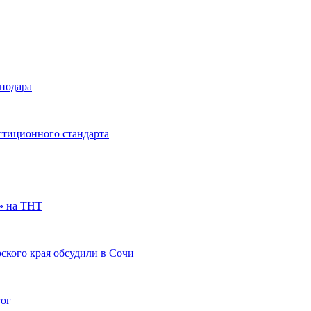
снодара
стиционного стандарта
» на ТНТ
ского края обсудили в Сочи
гог