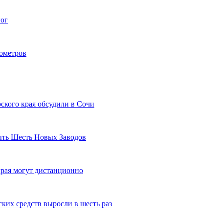
гог
лометров
ского края обсудили в Сочи
рыть Шесть Новых Заводов
рая могут дистанционно
ких средств выросли в шесть раз