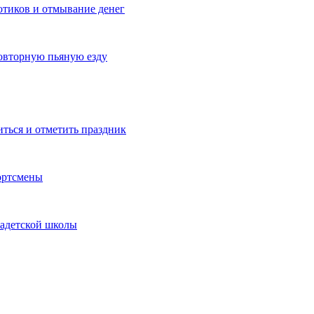
котиков и отмывание денег
овторную пьяную езду
иться и отметить праздник
ортсмены
кадетской школы