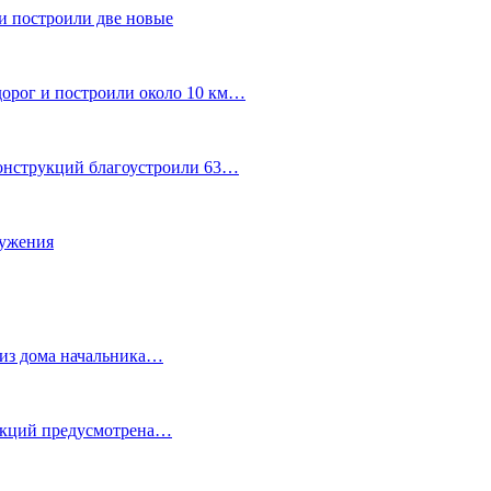
и построили две новые
дорог и построили около 10 км…
конструкций благоустроили 63…
лужения
о из дома начальника…
 акций предусмотрена…