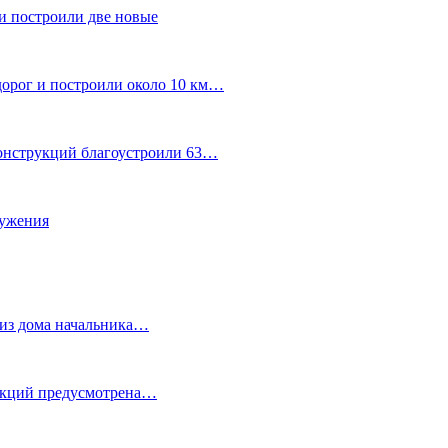
и построили две новые
дорог и построили около 10 км…
конструкций благоустроили 63…
лужения
о из дома начальника…
 акций предусмотрена…