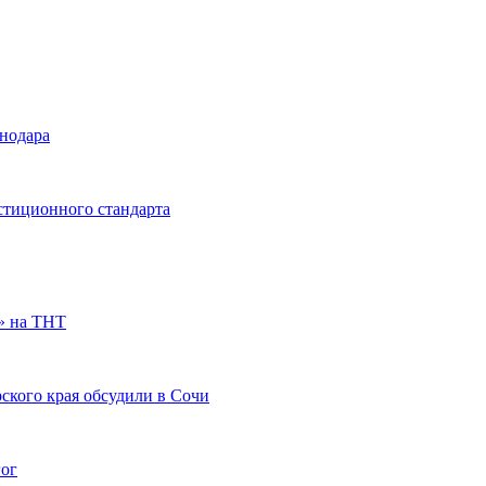
снодара
стиционного стандарта
» на ТНТ
ского края обсудили в Сочи
гог