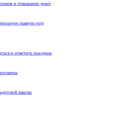
котиков и отмывание денег
овторную пьяную езду
иться и отметить праздник
ортсмены
кадетской школы