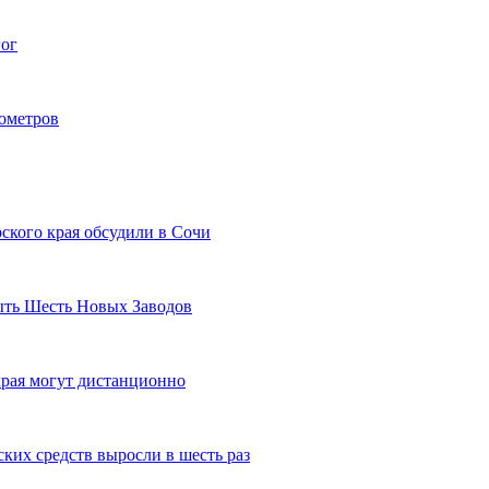
гог
лометров
ского края обсудили в Сочи
рыть Шесть Новых Заводов
рая могут дистанционно
ких средств выросли в шесть раз