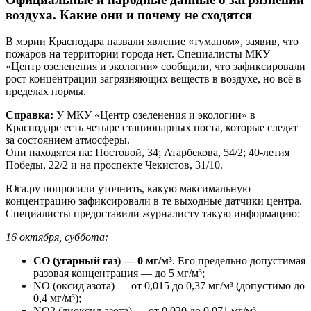
воздуха. Какие они и почему не сходятся
В мэрии Краснодара назвали явление «туманом», заявив, что
пожаров на территории города нет. Специалисты МКУ
«Центр озеленения и экологии» сообщили, что зафиксировали
рост концентрации загрязняющих веществ в воздухе, но всё в
пределах нормы.
Справка:
У МКУ «Центр озеленения и экологии» в
Краснодаре есть четыре стационарных поста, которые следят
за состоянием атмосферы.
Они находятся на: Постовой, 34; Атарбекова, 54/2; 40-летия
Победы, 22/2 и на проспекте Чекистов, 31/10.
Юга.ру попросили уточнить, какую максимальную
концентрацию зафиксировали в те выходные датчики центра.
Специалисты предоставили журналисту такую информацию:
16 октября, суббота:
CO (угарный газ) — 0 мг/м³
. Его предельно допустимая
разовая концентрация — до 5 мг/м³;
NO (оксид азота) — от 0,015 до 0,37 мг/м³ (допустимо до
0,4 мг/м³);
NO2 (диоксид азота) — от 0,020 до 0,071 мг/м³