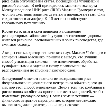
риса была опубликована статья, посвященная утилизации
рисовой соломы. В ней приводилось заявление эксперта
Международного НИИ риса (IRRI) Мартина Гуммерта о том,
что при сжигании выделяется метан и парниковые газы. Они
сохраняются в атмосфере 9–15 лет и способствуют
глобальному потеплению.
Кроме того, дым и сажа приводят к появлению
респираторных заболеваний, ухудшают состояние здоровья
жителей регионов, расположенных в зонах рисоводства, где
сжигают солому.
Авторы статьи, доктор технических наук Максим Чеботарев и
аспирант Иван Масиенко, пришли к выводу, что лучший
способ утилизации соломы — ее измельчение, обработка
гумификантами и заделка в почву с равномерным
распределением по глубине пахотного слоя.
Заведующий отделом технологии возделывания риса
Федерального национального центра риса объяснил, что до
сих пор этот способ невозможен. Дело в том, что комбайны в
рисосеющих хозяйствах просто не имеют мощностей, чтобы
измельчать рисовую солому. Полная замена техники —
финансово затратное мероприятие, которое невозможно
выполнить даже в долгосрочной перспективе.