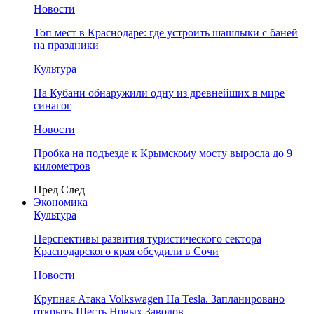
Новости
Топ мест в Краснодаре: где устроить шашлыки с баней
на праздники
Культура
На Кубани обнаружили одну из древнейших в мире
синагог
Новости
Пробка на подъезде к Крымскому мосту выросла до 9
километров
Пред
След
Экономика
Культура
Перспективы развития туристического сектора
Краснодарского края обсудили в Сочи
Новости
Крупная Атака Volkswagen На Tesla. Запланировано
открыть Шесть Новых Заводов