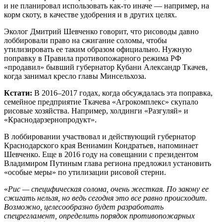
и не планировал использовать как-то иначе — например, на
корм скоту, в качестве удобрения и в других целях.
Эколог Дмитрий Шевченко говорит, что рисоводы давно
лоббировали право на сжигание соломы, чтобы
утилизировать ее таким образом официально. Нужную
поправку в Правила противопожарного режима РФ
«продавил» бывший губернатор Кубани Александр Ткачев,
когда занимал кресло главы Минсельхоза.
Кстати:
В 2016–2017 годах, когда обсуждалась эта поправка,
семейное предприятие Ткачева «Агрокомплекс» скупало
рисовые хозяйства. Например, холдинги «Разгуляй» и
«Краснодарзернопродукт».
В лоббировании участвовал и действующий губернатор
Краснодарского края Вениамин Кондратьев, напоминает
Шевченко. Еще в 2016 году на совещании с президентом
Владимиром Путиным глава региона предложил установить
«особые меры» по утилизации рисовой стерни.
«
Рис — специфическая солома, очень жесткая. По закону ее
сжигать нельзя, но ведь сегодня это все равно происходит.
Возможно, целесообразно будет разработать
спецрегламент, определить порядок противопожарных