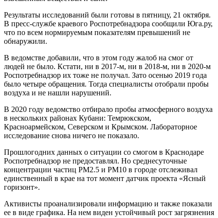
Результаты исследований были готовы в пятницу, 21 октября.
В пресс-службе краевого Роспотребнадзора сообщили Юга.ру,
что по всем нормируемым показателям превышений не
обнаружили.
В ведомстве добавили, что в этом году жалоб на смог от
людей не было. Кстати, ни в 2017-м, ни в 2018-м, ни в 2020-м
Роспотребнадзор их тоже не получал. Зато осенью 2019 года
было четыре обращения. Тогда специалисты отобрали пробы
воздуха и не нашли нарушений.
В 2020 году ведомство отбирало пробы атмосферного воздуха
в нескольких районах Кубани: Темрюкском,
Красноармейском, Северском и Крымском. Лабораторное
исследование снова ничего не показало.
Прошлогодних данных о ситуации со смогом в Краснодаре
Роспотребнадзор не предоставлял. Но среднесуточные
концентрации частиц PM2.5 и РМ10 в городе отслеживал
единственный в крае на тот момент датчик проекта «Ясный
горизонт».
Активисты проанализировали информацию и также показали
ее в виде графика. На нем виден устойчивый рост загрязнения