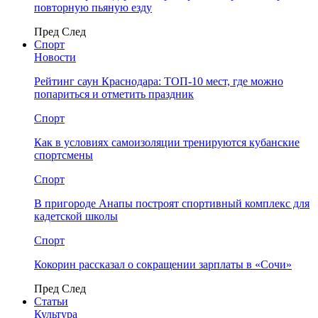
повторную пьяную езду
Пред
След
Спорт
Новости
Рейтинг саун Краснодара: ТОП-10 мест, где можно
попариться и отметить праздник
Спорт
Как в условиях самоизоляции тренируются кубанские
спортсмены
Спорт
В пригороде Анапы построят спортивный комплекс для
кадетской школы
Спорт
Кокорин рассказал о сокращении зарплаты в «Сочи»
Пред
След
Статьи
Культура