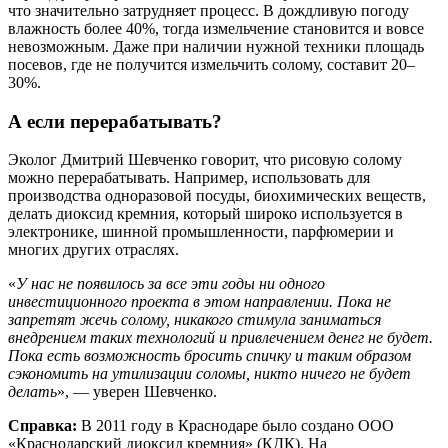
что значительно затрудняет процесс. В дождливую погоду
влажность более 40%, тогда измельчение становится и вовсе
невозможным. Даже при наличии нужной техники площадь
посевов, где не получится измельчить солому, составит 20–
30%.
А если перерабатывать?
Эколог Дмитрий Шевченко говорит, что рисовую солому
можно перерабатывать. Например, использовать для
производства одноразовой посуды, биохимических веществ,
делать диоксид кремния, который широко используется в
электронике, шинной промышленности, парфюмерии и
многих других отраслях.
«
У нас не появилось за все эти годы ни одного
инвестиционного проекта в этом направлении. Пока не
запретят жечь солому, никакого стимула заниматься
внедрением таких технологий и привлечением денег не будет.
Пока есть возможность бросить спичку и таким образом
сэкономить на утилизации соломы, никто ничего не будет
делать
», — уверен Шевченко.
Справка:
В 2011 году в Краснодаре было создано ООО
«Краснодарский диоксид кремния» (КДК). На