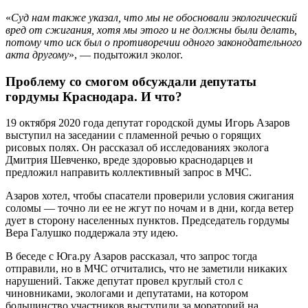
«
Суд нам также указал, что мы не обосновали экологический
вред от сжигания, хотя мы этого и не должны были делать,
потому что иск был о противоречии одного законодательного
акта другому
», — подытожил эколог.
Проблему со смогом обсуждали депутаты
гордумы Краснодара. И что?
19 октября 2020 года депутат городской думы Игорь Азаров
выступил на заседании с пламенной речью о горящих
рисовых полях. Он рассказал об исследованиях эколога
Дмитрия Шевченко, вреде здоровью краснодарцев и
предложил направить коллективный запрос в МЧС.
Азаров хотел, чтобы спасатели проверили условия сжигания
соломы — точно ли ее не жгут по ночам и в дни, когда ветер
дует в сторону населенных пунктов. Председатель гордумы
Вера Галушко поддержала эту идею.
В беседе с Юга.ру Азаров рассказал, что запрос тогда
отправили, но в МЧС отчитались, что не заметили никаких
нарушений. Также депутат провел круглый стол с
чиновниками, экологами и депутатами, на котором
большинство участников выступили за мораторий на