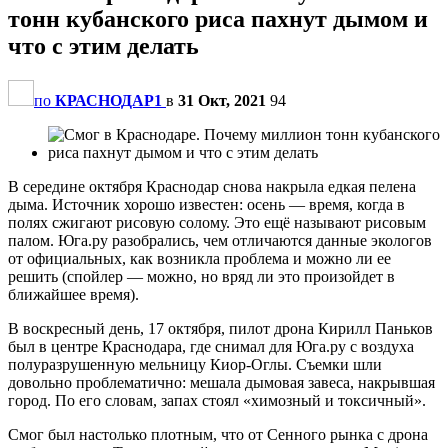
тонн кубанского риса пахнут дымом и
что с этим делать
по
КРАСНОДАР1
в
31 Окт, 2021
94
В середине октября Краснодар снова накрыла едкая пелена
дыма. Источник хорошо известен: осень — время, когда в
полях сжигают рисовую солому. Это ещё называют рисовым
палом. Юга.ру разобрались, чем отличаются данные экологов
от официальных, как возникла проблема и можно ли ее
решить (спойлер — можно, но вряд ли это произойдет в
ближайшее время).
В воскресный день, 17 октября, пилот дрона Кирилл Паньков
был в центре Краснодара, где снимал для Юга.ру с воздуха
полуразрушенную мельницу Киор-Оглы. Съемки шли
довольно проблематично: мешала дымовая завеса, накрывшая
город. По его словам, запах стоял «химозный и токсичный».
Смог был настолько плотным, что от Сенного рынка с дрона