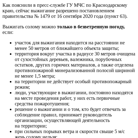
Как пояснили в пресс-службе ГУ МЧС по Краснодарскому
краю, сейчас выжигание разрешено постановлением
правительства № 1479 от 16 сентября 2020 года (пункт 63).
Выжигать солому можно
только в безветренную погоду
,
если:
участок для выжигания находится на расстоянии не
менее 50 метров от ближайшего объекта защиты;
территория вокруг участка в радиусе 30 метров очищена
от сухостойных деревьев, валежника, порубочных
остатков, других горючих материалов, а также отделена
противопожарной минерализованной полосой шириной
не менее 1,5 метра;
на территории не действует особый противопожарный
режим;
люди, участвующие в выжигании, постоянно находятся
на месте проведения работ, у них есть первичные
средства пожаротушения;
решение о выжигании и о том, кто будет отвечать за
соблюдение правил, принимает руководитель
организации, осуществляющей деятельность
на территории;
при сильных порывах ветра и скорости свыше 5 м/с
жечь солому нельзя;