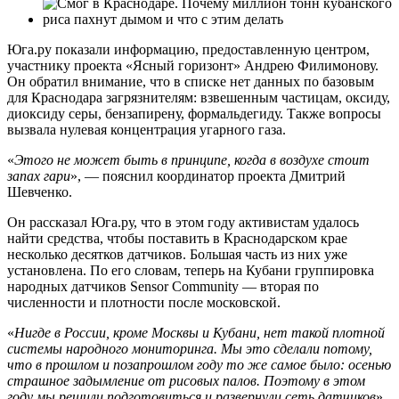
Юга.ру показали информацию, предоставленную центром,
участнику проекта «Ясный горизонт» Андрею Филимонову.
Он обратил внимание, что в списке нет данных по базовым
для Краснодара загрязнителям: взвешенным частицам, оксиду,
диоксиду серы, бензапирену, формальдегиду. Также вопросы
вызвала нулевая концентрация угарного газа.
«
Этого не может быть в принципе, когда в воздухе стоит
запах гари
», — пояснил координатор проекта Дмитрий
Шевченко.
Он рассказал Юга.ру, что в этом году активистам удалось
найти средства, чтобы поставить в Краснодарском крае
несколько десятков датчиков. Большая часть из них уже
установлена. По его словам, теперь на Кубани группировка
народных датчиков Sensor Community — вторая по
численности и плотности после московской.
«
Нигде в России, кроме Москвы и Кубани, нет такой плотной
системы народного мониторинга. Мы это сделали потому,
что в прошлом и позапрошлом году то же самое было: осенью
страшное задымление от рисовых палов. Поэтому в этом
году мы решили подготовиться и развернули сеть датчиков
»,