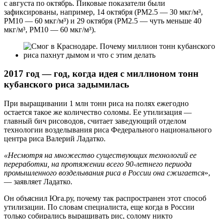
с августа по октябрь. Пиковые показатели были
зафиксированы, например, 14 октября (РМ2.5 — 30 мкг/м³,
РМ10 — 60 мкг/м³) и 29 октября (РМ2.5 — чуть меньше 40
мкг/м³, РМ10 — 60 мкг/м³).
2017 год — год, когда идея с миллионом тонн
кубанского риса задымилась
При выращивании 1 млн тонн риса на полях ежегодно
остается такое же количество соломы. Ее утилизация —
главный бич рисоводов, считает заведующий отделом
технологии возделывания риса Федерального национального
центра риса Валерий Ладатко.
«Несмотря на множество существующих технологий ее
переработки, на протяжении всего 90-летнего периода
промышленного возделывания риса в России она сжигается
»,
— заявляет Ладатко.
Он объяснил Юга.ру, почему так распространен этот способ
утилизации. По словам специалиста, еще когда в России
только собирались выращивать рис, солому никто