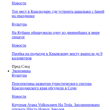
Новости
Топ мест в Краснодаре: где устроить шашлыки с баней
на праздники
Культура
На Кубани обнаружили одну из древнейших в мире
синагог
Новости
Пробка на подъезде к Крымскому мосту выросла до 9
километров
Пред
След
Экономика
Культура
Перспективы развития туристического сектора
Краснодарского края обсудили в Сочи
Новости
Крупная Атака Volkswagen На Tesla. Запланировано
открыть Шесть Новых Заводов