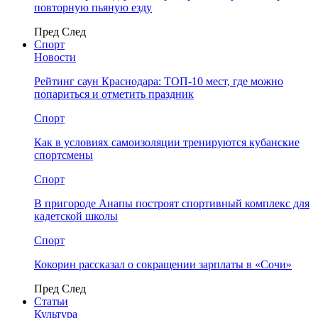
повторную пьяную езду
Пред
След
Спорт
Новости
Рейтинг саун Краснодара: ТОП-10 мест, где можно
попариться и отметить праздник
Спорт
Как в условиях самоизоляции тренируются кубанские
спортсмены
Спорт
В пригороде Анапы построят спортивный комплекс для
кадетской школы
Спорт
Кокорин рассказал о сокращении зарплаты в «Сочи»
Пред
След
Статьи
Культура