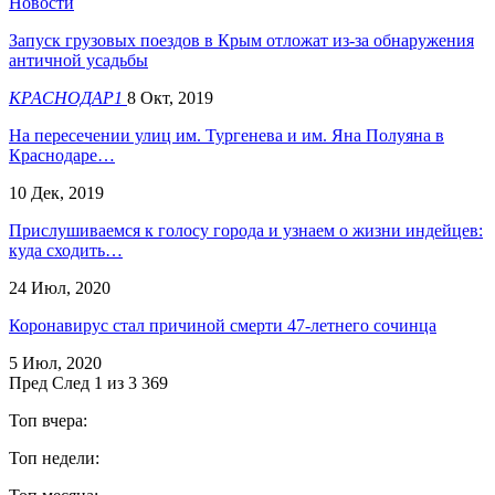
Новости
Запуск грузовых поездов в Крым отложат из-за обнаружения
античной усадьбы
КРАСНОДАР1
8 Окт, 2019
На пересечении улиц им. Тургенева и им. Яна Полуяна в
Краснодаре…
10 Дек, 2019
Прислушиваемся к голосу города и узнаем о жизни индейцев:
куда сходить…
24 Июл, 2020
Коронавирус стал причиной смерти 47-летнего сочинца
5 Июл, 2020
Пред
След
1 из 3 369
Топ вчера:
Топ недели: