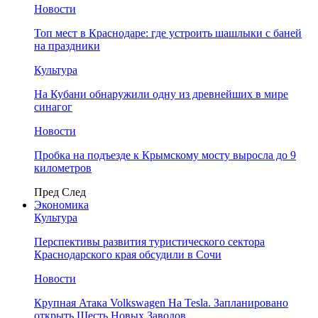
Новости
Топ мест в Краснодаре: где устроить шашлыки с баней
на праздники
Культура
На Кубани обнаружили одну из древнейших в мире
синагог
Новости
Пробка на подъезде к Крымскому мосту выросла до 9
километров
Пред
След
Экономика
Культура
Перспективы развития туристического сектора
Краснодарского края обсудили в Сочи
Новости
Крупная Атака Volkswagen На Tesla. Запланировано
открыть Шесть Новых Заводов