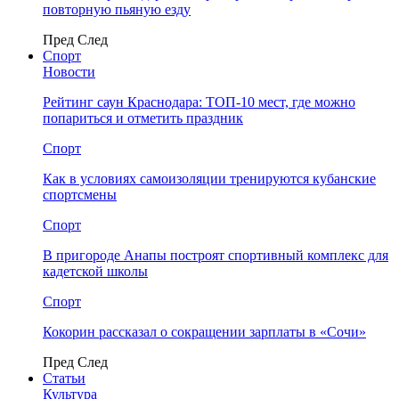
повторную пьяную езду
Пред
След
Спорт
Новости
Рейтинг саун Краснодара: ТОП-10 мест, где можно
попариться и отметить праздник
Спорт
Как в условиях самоизоляции тренируются кубанские
спортсмены
Спорт
В пригороде Анапы построят спортивный комплекс для
кадетской школы
Спорт
Кокорин рассказал о сокращении зарплаты в «Сочи»
Пред
След
Статьи
Культура