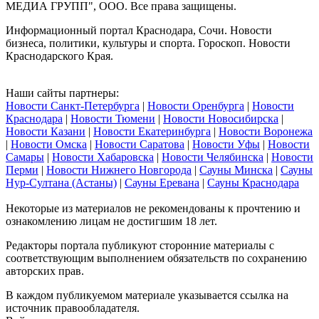
МЕДИА ГРУПП", ООО. Все права защищены.
Информационный портал Краснодара, Сочи. Новости
бизнеса, политики, культуры и спорта. Гороскоп. Новости
Краснодарского Края.
Наши сайты партнеры:
Новости Санкт-Петербурга
|
Новости Оренбурга
|
Новости
Краснодара
|
Новости Тюмени
|
Новости Новосибирска
|
Новости Казани
|
Новости Екатеринбурга
|
Новости Воронежа
|
Новости Омска
|
Новости Саратова
|
Новости Уфы
|
Новости
Самары
|
Новости Хабаровска
|
Новости Челябинска
|
Новости
Перми
|
Новости Нижнего Новгорода
|
Сауны Минска
|
Сауны
Нур-Султана (Астаны)
|
Сауны Еревана
|
Сауны Краснодара
Некоторые из материалов не рекомендованы к прочтению и
ознакомлению лицам не достигшим 18 лет.
Редакторы портала публикуют сторонние материалы с
соответствующим выполнением обязательств по сохранению
авторских прав.
В каждом публикуемом материале указывается ссылка на
источник правообладателя.