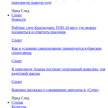
повторную пьяную езду
Пред
След
Спорт
Новости
Рейтинг саун Краснодара: ТОП-10 мест, где можно
попариться и отметить праздник
Спорт
Как в условиях самоизоляции тренируются кубанские
спортсмены
Спорт
В пригороде Анапы построят спортивный комплекс для
кадетской школы
Спорт
Кокорин рассказал о сокращении зарплаты в «Сочи»
Пред
След
Статьи
Культура