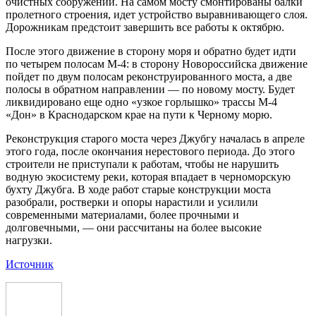
очистных сооружений. На самом мосту смонтированы балки
пролетного строения, идет устройство выравнивающего слоя.
Дорожникам предстоит завершить все работы к октябрю.
После этого движение в сторону моря и обратно будет идти
по четырем полосам М-4: в сторону Новороссийска движение
пойдет по двум полосам реконструированного моста, а две
полосы в обратном направлении — по новому мосту. Будет
ликвидировано еще одно «узкое горлышко» трассы М-4
«Дон» в Краснодарском крае на пути к Черному морю.
Реконструкция старого моста через Джубгу началась в апреле
этого года, после окончания нерестового периода. До этого
строители не приступали к работам, чтобы не нарушить
водную экосистему реки, которая впадает в черноморскую
бухту Джубга. В ходе работ старые конструкции моста
разобрали, ростверки и опоры нарастили и усилили
современными материалами, более прочными и
долговечными, — они рассчитаны на более высокие
нагрузки.
Источник