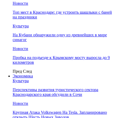
Новости
Топ мест в Краснодаре: где устроить шашлыки с баней
на праздники
Культура
На Кубани обнаружили одну из древнейших в мире
синагог
Новости
Пробка на подъезде к Крымскому мосту выросла до 9
километров
Пред
След
Экономика
Культура
Перспективы развития туристического сектора
Краснодарского края обсудили в Сочи
Новости
Крупная Атака Volkswagen На Tesla. Запланировано
открыть Шесть Новых Заводов