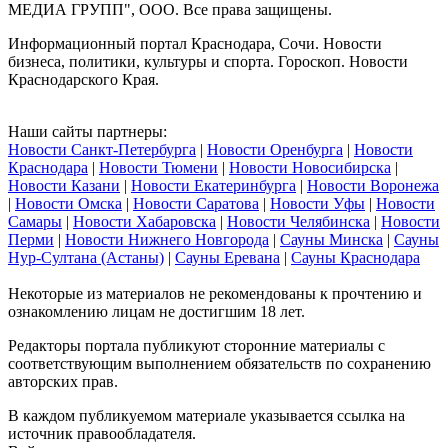
МЕДИА ГРУПП", ООО. Все права защищены.
Информационный портал Краснодара, Сочи. Новости
бизнеса, политики, культуры и спорта. Гороскоп. Новости
Краснодарского Края.
Наши сайты партнеры:
Новости Санкт-Петербурга
|
Новости Оренбурга
|
Новости
Краснодара
|
Новости Тюмени
|
Новости Новосибирска
|
Новости Казани
|
Новости Екатеринбурга
|
Новости Воронежа
|
Новости Омска
|
Новости Саратова
|
Новости Уфы
|
Новости
Самары
|
Новости Хабаровска
|
Новости Челябинска
|
Новости
Перми
|
Новости Нижнего Новгорода
|
Сауны Минска
|
Сауны
Нур-Султана (Астаны)
|
Сауны Еревана
|
Сауны Краснодара
Некоторые из материалов не рекомендованы к прочтению и
ознакомлению лицам не достигшим 18 лет.
Редакторы портала публикуют сторонние материалы с
соответствующим выполнением обязательств по сохранению
авторских прав.
В каждом публикуемом материале указывается ссылка на
источник правообладателя.