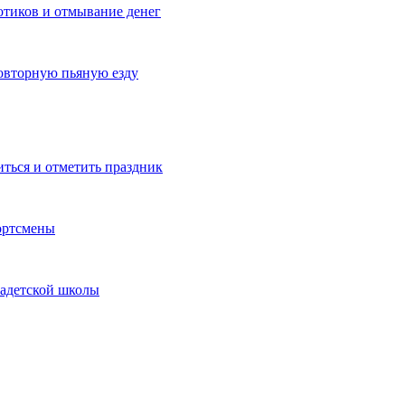
котиков и отмывание денег
овторную пьяную езду
иться и отметить праздник
ортсмены
кадетской школы