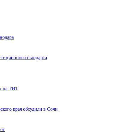
снодара
стиционного стандарта
» на ТНТ
ского края обсудили в Сочи
гог