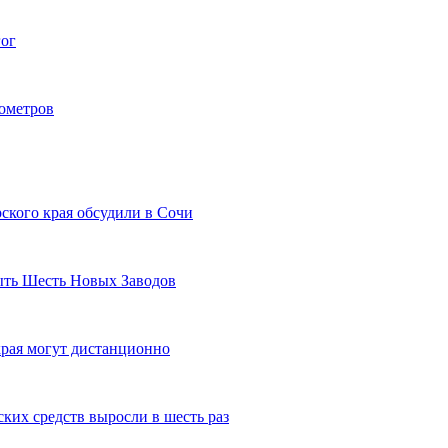
гог
лометров
ского края обсудили в Сочи
рыть Шесть Новых Заводов
рая могут дистанционно
ких средств выросли в шесть раз