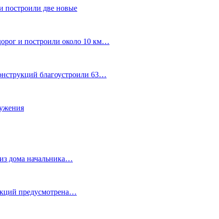
и построили две новые
дорог и построили около 10 км…
конструкций благоустроили 63…
лужения
о из дома начальника…
 акций предусмотрена…