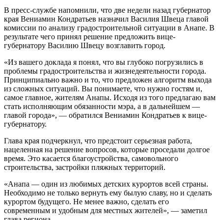
В пресс-службе напомнили, что две недели назад губернатор
края Вениамин Кондратьев назначил Василия Швеца главой
комиссии по анализу градостроительной ситуации в Анапе. В
результате чего принял решение предложить вице-
губернатору Василию Швецу возглавить город.
«Из вашего доклада я понял, что вы глубоко погрузились в
проблемы градостроительства и жизнедеятельности города.
Принципиально важно и то, что предложен алгоритм выхода
из сложных ситуаций. Вы понимаете, что нужно гостям и,
самое главное, жителям Анапы. Исходя из того предлагаю вам
стать исполняющим обязанности мэра, а в дальнейшем —
главой города», — обратился Вениамин Кондратьев к вице-
губернатору.
Глава края подчеркнул, что предстоит серьезная работа,
нацеленная на решение вопросов, которые проседали долгое
время. Это касается благоустройства, самовольного
строительства, застройки пляжных территорий.
«Анапа — один из любимых детских курортов всей страны.
Необходимо не только вернуть ему былую славу, но и сделать
курортом будущего. Не менее важно, сделать его
современным и удобным для местных жителей», — заметил
глава региона.