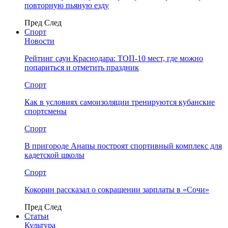
повторную пьяную езду
Пред
След
Спорт
Новости
Рейтинг саун Краснодара: ТОП-10 мест, где можно
попариться и отметить праздник
Спорт
Как в условиях самоизоляции тренируются кубанские
спортсмены
Спорт
В пригороде Анапы построят спортивный комплекс для
кадетской школы
Спорт
Кокорин рассказал о сокращении зарплаты в «Сочи»
Пред
След
Статьи
Культура