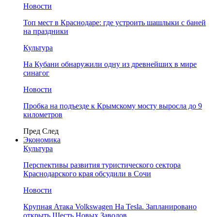
Новости
Топ мест в Краснодаре: где устроить шашлыки с баней
на праздники
Культура
На Кубани обнаружили одну из древнейших в мире
синагог
Новости
Пробка на подъезде к Крымскому мосту выросла до 9
километров
Пред
След
Экономика
Культура
Перспективы развития туристического сектора
Краснодарского края обсудили в Сочи
Новости
Крупная Атака Volkswagen На Tesla. Запланировано
открыть Шесть Новых Заводов