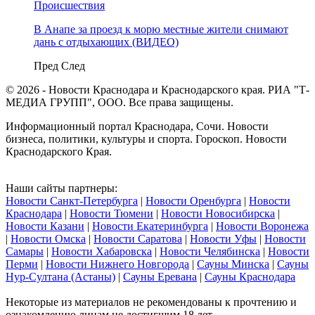
Происшествия
В Анапе за проезд к морю местные жители снимают
дань с отдыхающих (ВИДЕО)
Пред
След
© 2026 - Новости Краснодара и Краснодарского края. РИА "Т-
МЕДИА ГРУПП", ООО. Все права защищены.
Информационный портал Краснодара, Сочи. Новости
бизнеса, политики, культуры и спорта. Гороскоп. Новости
Краснодарского Края.
Наши сайты партнеры:
Новости Санкт-Петербурга
|
Новости Оренбурга
|
Новости
Краснодара
|
Новости Тюмени
|
Новости Новосибирска
|
Новости Казани
|
Новости Екатеринбурга
|
Новости Воронежа
|
Новости Омска
|
Новости Саратова
|
Новости Уфы
|
Новости
Самары
|
Новости Хабаровска
|
Новости Челябинска
|
Новости
Перми
|
Новости Нижнего Новгорода
|
Сауны Минска
|
Сауны
Нур-Султана (Астаны)
|
Сауны Еревана
|
Сауны Краснодара
Некоторые из материалов не рекомендованы к прочтению и
ознакомлению лицам не достигшим 18 лет.